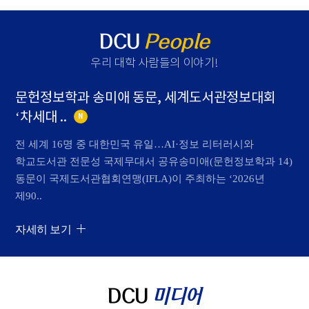
DCU
People
우리 대학 사람들의 이야기
!
문헌정보학과 송미애 동문, 세계도서관정보대회
‘차세대 ..
N
전 세계 16명 중 대한민국 유일…AI·정보 리터러시와
학교도서관 전문성 국제무대서 공유송미애(문헌정보학과 14)
동문이 국제도서관협회연맹(IFLA)이 주최하는 ‘2026년
제90..
자세히 보기
DCU
미디어