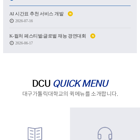
어떤 사람이 될 수 있을지.
AI 시간표 추천 서비스 개발
N
하지만 처음 마주한 강의실도,
2026-07-16
처음 건넨 인사도,
새로운 하루를 향한 발걸음도
생각보다 낯설고 서툴렀습니다.
K-컬처 페스티벌:글로벌 재능 경연대회
N
2026-06-17
그래도 괜찮습니다.
시작은 원래 조금 흔들리는 마음에서 태어나고,
아직 완성되지 않았기에
우리는 더 눈부시게 시작할 수 있으니까요.
제작 : 대구가톨릭대학교 홍보실
DCU
QUICK MENU
대구가톨릭대학교의 퀵메뉴를 소개합니다.