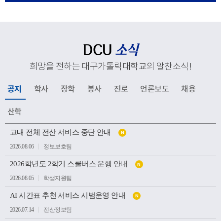
응해 추진하고 있는 교육혁신과 지역사회 연계, 국제화 전
략 등 주요 성과와 향후 발전 방향을 공유했다. 김종강 대
주교는 대학 구성원들에게 격려의 말씀을 전하고, 우리 대
학의 지속적인 발전과 구성원 모두를 위해 강복했다.이어
DCU
소식
성당과 중앙도서관, 모빌리티체험관, 기숙사, 박물관 등 효
희망을 전하는 대구가톨릭대학교의 알찬소식
!
성캠퍼스 주요 시설을 둘러보며 학생들의 교육과 생활이
이루어지는 현장을 살펴봤다. 특히 대학의 역사와 전통을
공지
학사
장학
봉사
진로
언론보도
채용
간직한 공간부터 미래 산업 인재 양성을 위한 교육시설까
지 폭넓게 방문하며 우리 대학의 교육환경과 발전상을 확
산학
인했다.이번 방문은 사랑과 봉사의 교육이념을 바탕으로
공
인재를 양성해 온 우리 대학의 교육 방향을 공유하고, 교구
교내 전체 전산 서비스 중단 안내
N
지
소
와 대학이 미래 발전을 위해 지속적으로 협력하는 뜻깊은
2026.08.06
정보보호팀
식
계기가 되었다.
목
2026학년도 2학기 스쿨버스 운행 안내
록
N
2026.08.05
학생지원팀
AI 시간표 추천 서비스 시범운영 안내
N
2026.07.14
전산정보팀