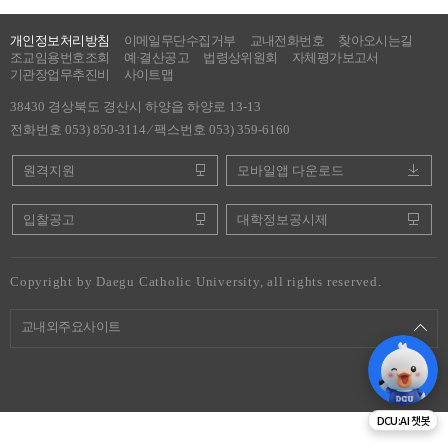
개인정보처리방침
이메일무단수집거부
교내전화번호
찾아오시는길
조교임용번호조회
예·결산공고
법령상위원회
자체평가보고서
기관장업무추진비
사이트맵
38430 경상북도 경산시 하양읍 하양로 13-13
전화번호 053) 850-3114 ⁄ 팩스번호 053) 359-6160
원격지원
모바일앱 다운로드
입찰공고
대학정보공시제
Copyright by Daegu Catholic University, all rights reserved.
교내외주요사이트
DCU:AI 챗봇