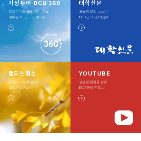
가상투어 DCU 360
대학신문
효성캠퍼스 상공, 거리, 건물
오늘의 DCU 뉴스는?
내부를 360도 파노라마로
!
DCU 공식 대학신문
!
캠퍼스 명소
YOUTUBE
낭만이 가득한 캠퍼스.
생생한 현장을 탐방
DCU 주요명소
!
DCU 공식 유튜브
!