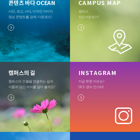
콘텐츠 바다 OCEAN
CAMPUS MAP
사진, 로고, 서식, 디자인 이미지
캠퍼스
영상 콘텐츠를 검색 ⁄ 다운로드
!
지도바로보기
!
캠퍼스의 길
INSTAGRAM
캠퍼스의 건물을 연결하는 길의
지금 핫한 이슈는?
이름에 담긴 의미를 알아 볼까요?
DCU 공식 인스타
!