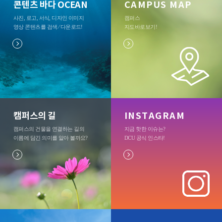
콘텐츠 바다 OCEAN
CAMPUS MAP
사진, 로고, 서식, 디자인 이미지
캠퍼스
영상 콘텐츠를 검색 ⁄ 다운로드
!
지도바로보기
!
캠퍼스의 길
INSTAGRAM
캠퍼스의 건물을 연결하는 길의
지금 핫한 이슈는?
이름에 담긴 의미를 알아 볼까요?
DCU 공식 인스타
!