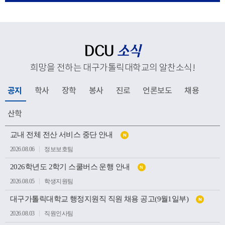
응해 추진하고 있는 교육혁신과 지역사회 연계, 국제화 전
략 등 주요 성과와 향후 발전 방향을 공유했다. 김종강 대
주교는 대학 구성원들에게 격려의 말씀을 전하고, 우리 대
학의 지속적인 발전과 구성원 모두를 위해 강복했다.이어
DCU
소식
성당과 중앙도서관, 모빌리티체험관, 기숙사, 박물관 등 효
희망을 전하는 대구가톨릭대학교의 알찬소식
!
성캠퍼스 주요 시설을 둘러보며 학생들의 교육과 생활이
이루어지는 현장을 살펴봤다. 특히 대학의 역사와 전통을
공지
학사
장학
봉사
진로
언론보도
채용
간직한 공간부터 미래 산업 인재 양성을 위한 교육시설까
지 폭넓게 방문하며 우리 대학의 교육환경과 발전상을 확
산학
인했다.이번 방문은 사랑과 봉사의 교육이념을 바탕으로
공
인재를 양성해 온 우리 대학의 교육 방향을 공유하고, 교구
교내 전체 전산 서비스 중단 안내
N
지
소
와 대학이 미래 발전을 위해 지속적으로 협력하는 뜻깊은
2026.08.06
정보보호팀
식
계기가 되었다.
목
2026학년도 2학기 스쿨버스 운행 안내
록
N
2026.08.05
학생지원팀
대구가톨릭대학교 행정지원직 직원 채용 공고(9월1일부)
N
2026.08.03
직원인사팀