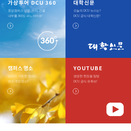
가상투어 DCU 360
대학신문
효성캠퍼스 상공, 거리, 건물
오늘의 DCU 뉴스는?
내부를 360도 파노라마로
!
DCU 공식 대학신문
!
캠퍼스 명소
YOUTUBE
낭만이 가득한 캠퍼스.
생생한 현장을 탐방
DCU 주요명소
!
DCU 공식 유튜브
!