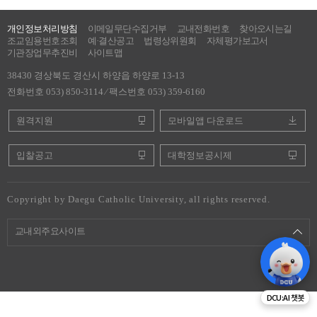
개인정보처리방침
이메일무단수집거부
교내전화번호
찾아오시는길
조교임용번호조회
예·결산공고
법령상위원회
자체평가보고서
기관장업무추진비
사이트맵
38430 경상북도 경산시 하양읍 하양로 13-13
전화번호 053) 850-3114 ⁄ 팩스번호 053) 359-6160
원격지원
모바일앱 다운로드
입찰공고
대학정보공시제
Copyright by Daegu Catholic University, all rights reserved.
교내외주요사이트
DCU:AI 챗봇