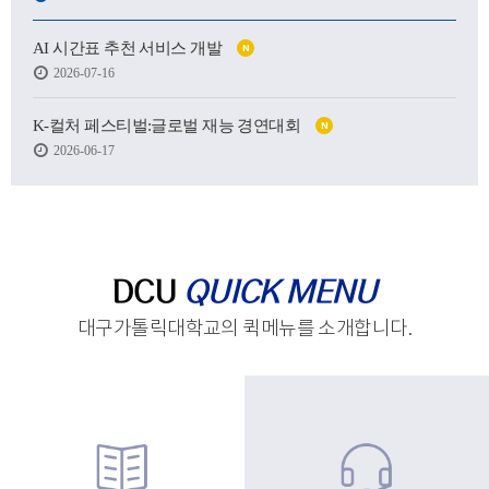
어떤 사람이 될 수 있을지.
AI 시간표 추천 서비스 개발
N
하지만 처음 마주한 강의실도,
2026-07-16
처음 건넨 인사도,
새로운 하루를 향한 발걸음도
생각보다 낯설고 서툴렀습니다.
K-컬처 페스티벌:글로벌 재능 경연대회
N
2026-06-17
그래도 괜찮습니다.
시작은 원래 조금 흔들리는 마음에서 태어나고,
아직 완성되지 않았기에
우리는 더 눈부시게 시작할 수 있으니까요.
제작 : 대구가톨릭대학교 홍보실
DCU
QUICK MENU
대구가톨릭대학교의 퀵메뉴를 소개합니다.