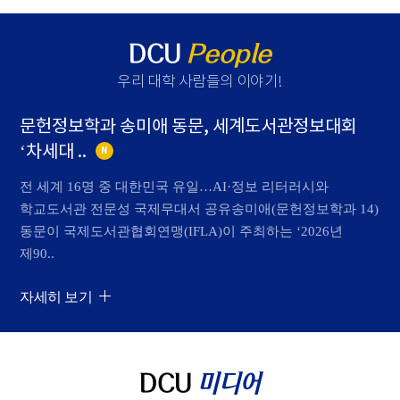
DCU
People
우리 대학 사람들의 이야기
!
문헌정보학과 송미애 동문, 세계도서관정보대회
‘차세대 ..
N
전 세계 16명 중 대한민국 유일…AI·정보 리터러시와
학교도서관 전문성 국제무대서 공유송미애(문헌정보학과 14)
동문이 국제도서관협회연맹(IFLA)이 주최하는 ‘2026년
제90..
자세히 보기
DCU
미디어