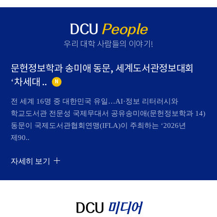
DCU
People
우리 대학 사람들의 이야기
!
문헌정보학과 송미애 동문, 세계도서관정보대회
‘차세대 ..
N
전 세계 16명 중 대한민국 유일…AI·정보 리터러시와
학교도서관 전문성 국제무대서 공유송미애(문헌정보학과 14)
동문이 국제도서관협회연맹(IFLA)이 주최하는 ‘2026년
제90..
자세히 보기
DCU
미디어