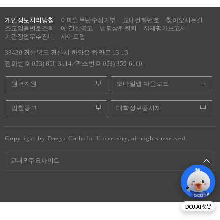
개인정보처리방침
이메일무단수집거부
교내전화번호
찾아오시는길
조교임용번호조회
예·결산공고
법령상위원회
자체평가보고서
기관장업무추진비
사이트맵
38430 경상북도 경산시 하양읍 하양로 13-13
전화번호 053) 850-3114 ⁄ 팩스번호 053) 359-6160
원격지원
모바일앱 다운로드
입찰공고
대학정보공시제
Copyright by Daegu Catholic University, all rights reserved.
교내외주요사이트
DCU:AI 챗봇