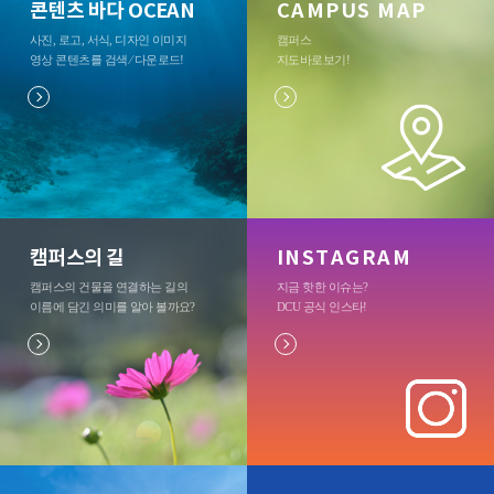
콘텐츠 바다 OCEAN
CAMPUS MAP
사진, 로고, 서식, 디자인 이미지
캠퍼스
영상 콘텐츠를 검색 ⁄ 다운로드
!
지도바로보기
!
캠퍼스의 길
INSTAGRAM
캠퍼스의 건물을 연결하는 길의
지금 핫한 이슈는?
이름에 담긴 의미를 알아 볼까요?
DCU 공식 인스타
!