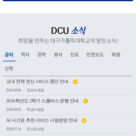
응해 추진하고 있는 교육혁신과 지역사회 연계, 국제화 전
략 등 주요 성과와 향후 발전 방향을 공유했다. 김종강 대
주교는 대학 구성원들에게 격려의 말씀을 전하고, 우리 대
학의 지속적인 발전과 구성원 모두를 위해 강복했다.이어
DCU
소식
성당과 중앙도서관, 모빌리티체험관, 기숙사, 박물관 등 효
희망을 전하는 대구가톨릭대학교의 알찬소식
!
성캠퍼스 주요 시설을 둘러보며 학생들의 교육과 생활이
이루어지는 현장을 살펴봤다. 특히 대학의 역사와 전통을
공지
학사
장학
봉사
진로
언론보도
채용
간직한 공간부터 미래 산업 인재 양성을 위한 교육시설까
지 폭넓게 방문하며 우리 대학의 교육환경과 발전상을 확
산학
인했다.이번 방문은 사랑과 봉사의 교육이념을 바탕으로
공
인재를 양성해 온 우리 대학의 교육 방향을 공유하고, 교구
교내 전체 전산 서비스 중단 안내
N
지
소
와 대학이 미래 발전을 위해 지속적으로 협력하는 뜻깊은
2026.08.06
정보보호팀
식
계기가 되었다.
목
2026학년도 2학기 스쿨버스 운행 안내
록
N
2026.08.05
학생지원팀
AI 시간표 추천 서비스 시범운영 안내
N
2026.07.14
전산정보팀