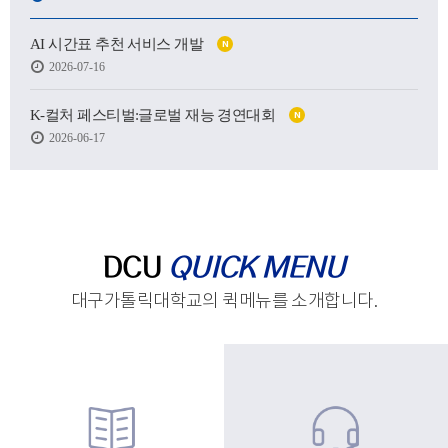
어떤 사람이 될 수 있을지.
AI 시간표 추천 서비스 개발
N
하지만 처음 마주한 강의실도,
2026-07-16
처음 건넨 인사도,
새로운 하루를 향한 발걸음도
생각보다 낯설고 서툴렀습니다.
K-컬처 페스티벌:글로벌 재능 경연대회
N
2026-06-17
그래도 괜찮습니다.
시작은 원래 조금 흔들리는 마음에서 태어나고,
아직 완성되지 않았기에
우리는 더 눈부시게 시작할 수 있으니까요.
제작 : 대구가톨릭대학교 홍보실
DCU
QUICK MENU
대구가톨릭대학교의 퀵메뉴를 소개합니다.