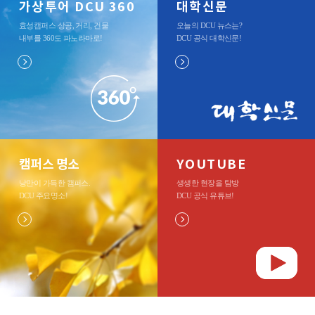
가상투어 DCU 360
대학신문
효성캠퍼스 상공, 거리, 건물
오늘의 DCU 뉴스는?
내부를 360도 파노라마로
!
DCU 공식 대학신문
!
캠퍼스 명소
YOUTUBE
낭만이 가득한 캠퍼스.
생생한 현장을 탐방
DCU 주요명소
!
DCU 공식 유튜브
!