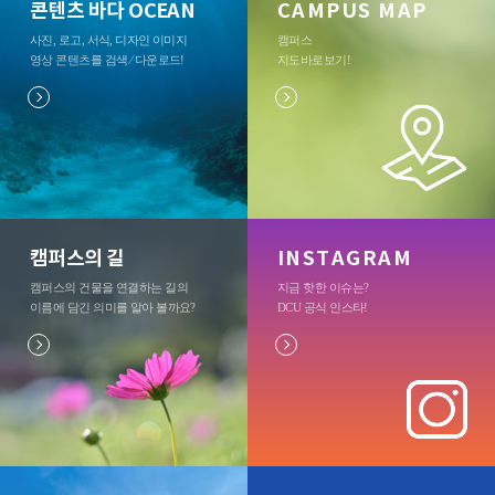
콘텐츠 바다 OCEAN
CAMPUS MAP
사진, 로고, 서식, 디자인 이미지
캠퍼스
영상 콘텐츠를 검색 ⁄ 다운로드
!
지도바로보기
!
캠퍼스의 길
INSTAGRAM
캠퍼스의 건물을 연결하는 길의
지금 핫한 이슈는?
이름에 담긴 의미를 알아 볼까요?
DCU 공식 인스타
!