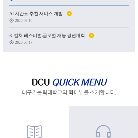
어떤 사람이 될 수 있을지.
AI 시간표 추천 서비스 개발
N
하지만 처음 마주한 강의실도,
2026-07-16
처음 건넨 인사도,
새로운 하루를 향한 발걸음도
생각보다 낯설고 서툴렀습니다.
K-컬처 페스티벌:글로벌 재능 경연대회
N
2026-06-17
그래도 괜찮습니다.
시작은 원래 조금 흔들리는 마음에서 태어나고,
아직 완성되지 않았기에
우리는 더 눈부시게 시작할 수 있으니까요.
제작 : 대구가톨릭대학교 홍보실
DCU
QUICK MENU
대구가톨릭대학교의 퀵메뉴를 소개합니다.