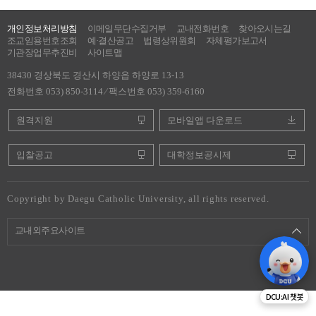
개인정보처리방침
이메일무단수집거부
교내전화번호
찾아오시는길
조교임용번호조회
예·결산공고
법령상위원회
자체평가보고서
기관장업무추진비
사이트맵
38430 경상북도 경산시 하양읍 하양로 13-13
전화번호 053) 850-3114 ⁄ 팩스번호 053) 359-6160
원격지원
모바일앱 다운로드
입찰공고
대학정보공시제
Copyright by Daegu Catholic University, all rights reserved.
교내외주요사이트
DCU:AI 챗봇