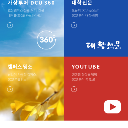
가상투어 DCU 360
대학신문
효성캠퍼스 상공, 거리, 건물
오늘의 DCU 뉴스는?
내부를 360도 파노라마로
!
DCU 공식 대학신문
!
캠퍼스 명소
YOUTUBE
낭만이 가득한 캠퍼스.
생생한 현장을 탐방
DCU 주요명소
!
DCU 공식 유튜브
!