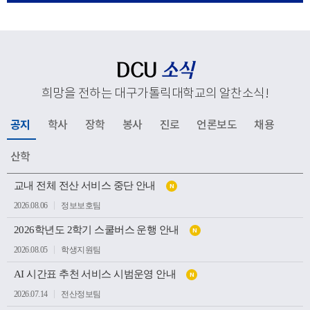
응해 추진하고 있는 교육혁신과 지역사회 연계, 국제화 전
략 등 주요 성과와 향후 발전 방향을 공유했다. 김종강 대
주교는 대학 구성원들에게 격려의 말씀을 전하고, 우리 대
학의 지속적인 발전과 구성원 모두를 위해 강복했다.이어
DCU
소식
성당과 중앙도서관, 모빌리티체험관, 기숙사, 박물관 등 효
희망을 전하는 대구가톨릭대학교의 알찬소식
!
성캠퍼스 주요 시설을 둘러보며 학생들의 교육과 생활이
이루어지는 현장을 살펴봤다. 특히 대학의 역사와 전통을
공지
학사
장학
봉사
진로
언론보도
채용
간직한 공간부터 미래 산업 인재 양성을 위한 교육시설까
지 폭넓게 방문하며 우리 대학의 교육환경과 발전상을 확
산학
인했다.이번 방문은 사랑과 봉사의 교육이념을 바탕으로
공
인재를 양성해 온 우리 대학의 교육 방향을 공유하고, 교구
교내 전체 전산 서비스 중단 안내
N
지
소
와 대학이 미래 발전을 위해 지속적으로 협력하는 뜻깊은
2026.08.06
정보보호팀
식
계기가 되었다.
목
2026학년도 2학기 스쿨버스 운행 안내
록
N
2026.08.05
학생지원팀
AI 시간표 추천 서비스 시범운영 안내
N
2026.07.14
전산정보팀