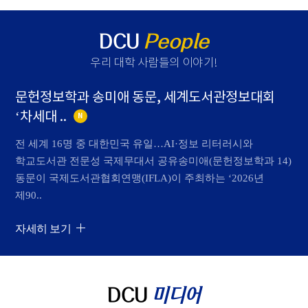
DCU
People
우리 대학 사람들의 이야기
!
문헌정보학과 송미애 동문, 세계도서관정보대회
‘차세대 ..
N
전 세계 16명 중 대한민국 유일…AI·정보 리터러시와
학교도서관 전문성 국제무대서 공유송미애(문헌정보학과 14)
동문이 국제도서관협회연맹(IFLA)이 주최하는 ‘2026년
제90..
자세히 보기
DCU
미디어