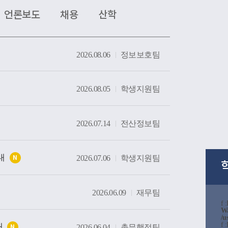
는 현장을 살펴봤다. 특히 대학의 역사와 전통을 
언론보도
채용
산학
간부터 미래 산업 인재 양성을 위한 교육시설까
방문하며 우리 대학의 교육환경과 발전상을 확
2026.08.06
정보보호팀
방문은 사랑과 봉사의 교육이념을 바탕으로 인
온 우리 대학의 교육 방향을 공유하고, 교구와 대
발전을 위해 지속적으로 협력하는 뜻깊은 계기가
2026.08.05
학생지원팀
2026.07.14
전산정보팀
내
2026.07.06
학생지원팀
N
2026.06.09
재무팀
f 
W
/u
f 
내
2026.06.04
총무행정팀
N