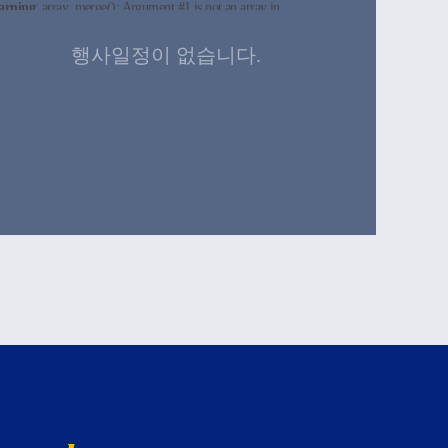
arning
: array_merge(): Argument #1 is not an array in
sr/local/apache2/htdocs/text/board_calendar.php
on line
40
:Failed connect to blue.cu.ac.kr:443; Connection refused
arning
: array_merge(): Argument #1 is not an array in
행사일정이 없습니다.
sr/local/apache2/htdocs/text/board_calendar.php
on line
40