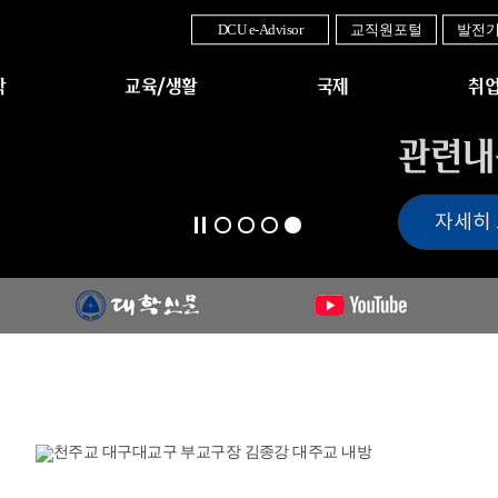
DCU e-Advisor
교직원포털
발전
학
교육/생활
국제
취업
관련내
자세히