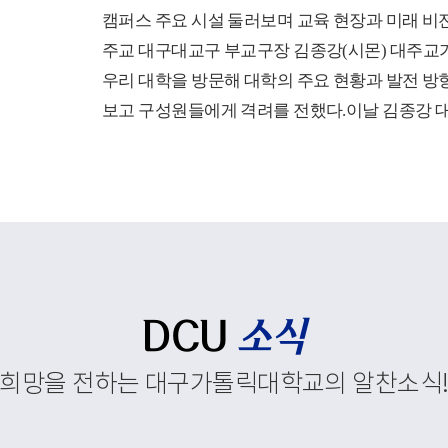
캠퍼스 주요 시설 둘러보며 교육 현장과 미래 비
주교 대구대교구 부교구장 김종강(시몬) 대주교가
우리 대학을 방문해 대학의 주요 현황과 발전 방
보고 구성원들에게 격려를 전했다.이날 김종강 
첫 일정으로 코이노니아홀에서 대학 현황 보고회
보고회는 학부와 대학원, 교직원 현황을 비롯해 
정 운영, 경상북도 앵커사업과 대학혁신지원사업
재정지원사업, 외국인 유학생 지원 현황에 대한 
행되었다.이를 통해 우리 대학이 교육환경 변화
추진하고 있는 교육혁신과 지역사회 연계, 국제화
주요 성과와 향후 발전 방향을 공유했다. 김종강
DCU
소식
대학 구성원들에게 격려의 말씀을 전하고, 우리 
희망을 전하는 대구가톨릭대학교의 알찬소식
속적인 발전과 구성원 모두를 위해 강복했다.이
중앙도서관, 모빌리티체험관, 기숙사, 박물관 등
스 주요 시설을 둘러보며 학생들의 교육과 생활