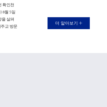
전 확인천
 8월 5일
향을 살펴
더 알아보기
대주교 방문
가 열렸다.
대학의 재
 등 주요
보고가 진
에 대응해
 전략 등
 대주교는
대학의 지
어 성당과
!
 효성캠퍼
이 이루어지