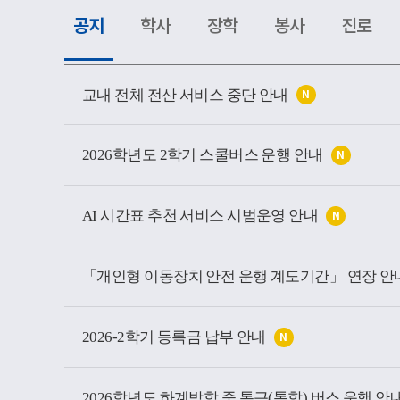
공지
학사
장학
봉사
진로
공
지
교내 전체 전산 서비스 중단 안내
N
소
식
목
록
2026학년도 2학기 스쿨버스 운행 안내
N
AI 시간표 추천 서비스 시범운영 안내
N
「개인형 이동장치 안전 운행 계도기간」 연장 안
2026-2학기 등록금 납부 안내
N
2026학년도 하계방학 중 통근(통학) 버스 운행 안