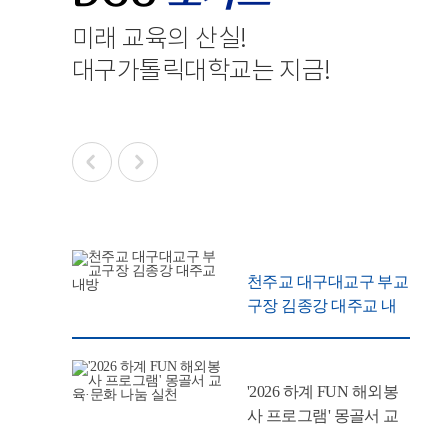
미래 교육의 산실
!
대구가톨릭대학교는 지금
!
천주교 대구대교구 부교
구장 김종강 대주교 내
방
'2026 하계 FUN 해외봉
사 프로그램' 몽골서 교
육·문화 나눔 실천