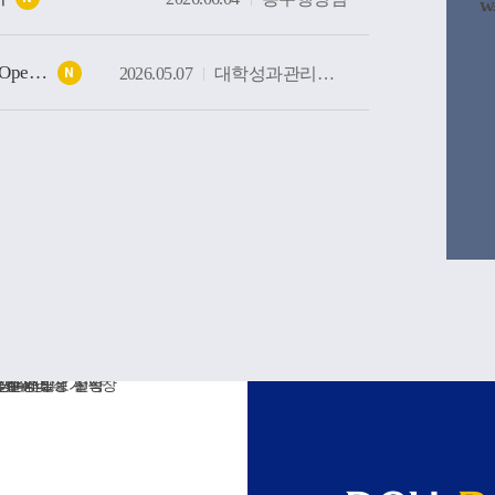
W
/u
f 
W
[DCU e-Advisor] AI기반 학생성장지원 시스템 Soft Opening(가오픈) 안내
/u
2026.05.07
대학성과관리센터
N