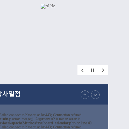
간직한 공
지 폭넓게
인했다.이번
재를 양성해
학이 미래
 되었다.
학사일정
:Failed connect to blue.cu.ac.kr:443; Connection refused
arning
: array_merge(): Argument #2 is not an array in
sr/local/apache2/htdocs/text/board_calendar.php
on line
40
:Failed connect to blue.cu.ac.kr:443; Connection refused