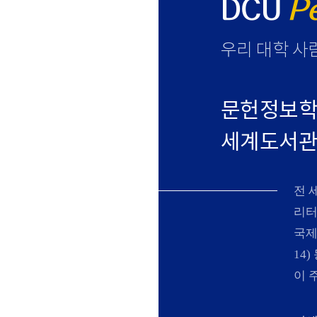
DCU
P
우리 대학 사
문헌정보학
세계도서관정
N
전 
리터
국제
14
이 주