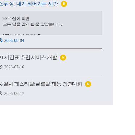
스무 살, 내가 되어가는 시간
N
스무 살이 되면
모든 답을 알게 될 줄 알았습니다.
내가 무엇을 잘하는지,
2026-08-04
어디로 가야 하는지,
어떤 사람이 될 수 있을지.
AI 시간표 추천 서비스 개발
N
하지만 처음 마주한 강의실도,
처음 건넨 인사도,
2026-07-16
새로운 하루를 향한 발걸음도
생각보다 낯설고 서툴렀습니다.
K-컬처 페스티벌:글로벌 재능 경연대회
N
그래도 괜찮습니다.
시작은 원래 조금 흔들리는 마음에서 태어나고,
2026-06-17
아직 완성되지 않았기에
우리는 더 눈부시게 시작할 수 있으니까요.
제작 : 대구가톨릭대학교 홍보실