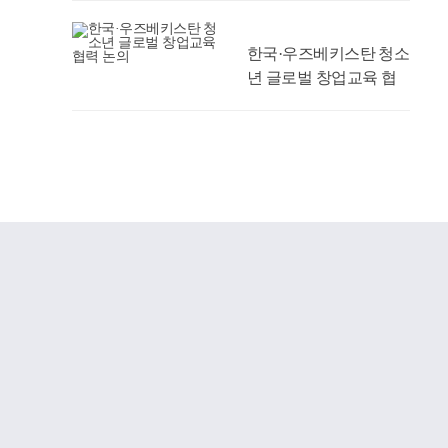
한국·우즈베키스탄 청소
년 글로벌 창업교육 협
력 논의
‘2026 FUN 온(ON)
「DCU 뿌리탐방」’ 성
료
경주성모안과의원, 우리
대학 의과대학 발전기금
1억 원 약정
AI 맞춤형 시간표 추천
서비스 시범 운영