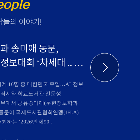
eople
람들의 이야기
!
과 송미애 동문,
보대회 ‘차세대 ..
세계 16명 중 대한민국 유일…AI·정보
러시와 학교도서관 전문성
무대서 공유송미애(문헌정보학과
) 동문이 국제도서관협회연맹(IFLA)
최하는 ‘2026년 제90..