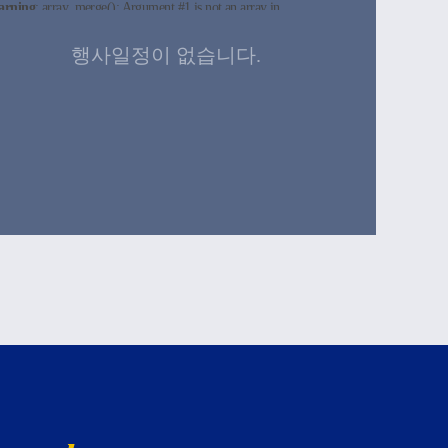
arning
: array_merge(): Argument #1 is not an array in
sr/local/apache2/htdocs/text/board_calendar.php
on line
40
:Failed connect to blue.cu.ac.kr:443; Connection refused
arning
: array_merge(): Argument #1 is not an array in
행사일정이 없습니다.
sr/local/apache2/htdocs/text/board_calendar.php
on line
40