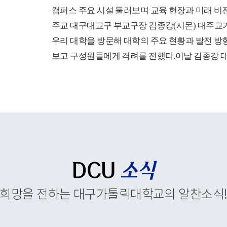
캠퍼스 주요 시설 둘러보며 교육 현장과 미래 비
주교 대구대교구 부교구장 김종강(시몬) 대주교가
우리 대학을 방문해 대학의 주요 현황과 발전 방
보고 구성원들에게 격려를 전했다.이날 김종강 
첫 일정으로 코이노니아홀에서 대학 현황 보고회
보고회는 학부와 대학원, 교직원 현황을 비롯해 
정 운영, 경상북도 앵커사업과 대학혁신지원사업
재정지원사업, 외국인 유학생 지원 현황에 대한 
행되었다.이를 통해 우리 대학이 교육환경 변화
추진하고 있는 교육혁신과 지역사회 연계, 국제화
주요 성과와 향후 발전 방향을 공유했다. 김종강
DCU
소식
대학 구성원들에게 격려의 말씀을 전하고, 우리 
희망을 전하는 대구가톨릭대학교의 알찬소식
속적인 발전과 구성원 모두를 위해 강복했다.이
중앙도서관, 모빌리티체험관, 기숙사, 박물관 등
스 주요 시설을 둘러보며 학생들의 교육과 생활