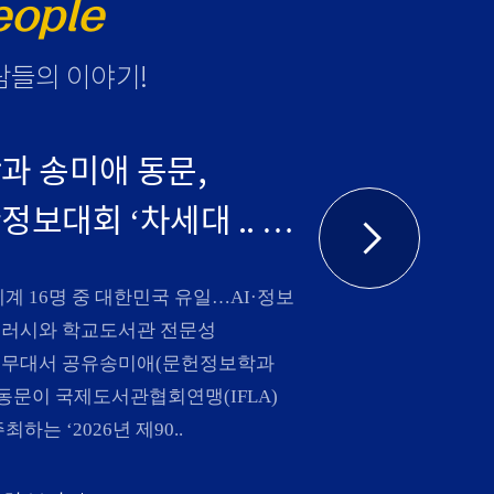
eople
람들의 이야기
!
과 송미애 동문,
보대회 ‘차세대 ..
세계 16명 중 대한민국 유일…AI·정보
러시와 학교도서관 전문성
무대서 공유송미애(문헌정보학과
) 동문이 국제도서관협회연맹(IFLA)
최하는 ‘2026년 제90..