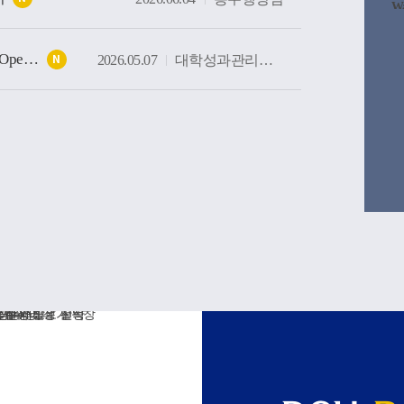
W
/u
f 
W
[DCU e-Advisor] AI기반 학생성장지원 시스템 Soft Opening(가오픈) 안내
/u
2026.05.07
대학성과관리센터
N