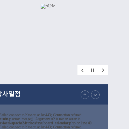
간직한 공
지 폭넓게
인했다.이번
재를 양성해
학이 미래
 되었다.
학사일정
:Failed connect to blue.cu.ac.kr:443; Connection refused
arning
: array_merge(): Argument #2 is not an array in
sr/local/apache2/htdocs/text/board_calendar.php
on line
40
:Failed connect to blue.cu.ac.kr:443; Connection refused