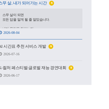
스무 살, 내가 되어가는 시간
N
스무 살이 되면
모든 답을 알게 될 줄 알았습니다.
내가 무엇을 잘하는지,
2026-08-04
어디로 가야 하는지,
어떤 사람이 될 수 있을지.
AI 시간표 추천 서비스 개발
N
하지만 처음 마주한 강의실도,
처음 건넨 인사도,
2026-07-16
새로운 하루를 향한 발걸음도
생각보다 낯설고 서툴렀습니다.
K-컬처 페스티벌:글로벌 재능 경연대회
N
그래도 괜찮습니다.
시작은 원래 조금 흔들리는 마음에서 태어나고,
2026-06-17
아직 완성되지 않았기에
우리는 더 눈부시게 시작할 수 있으니까요.
제작 : 대구가톨릭대학교 홍보실