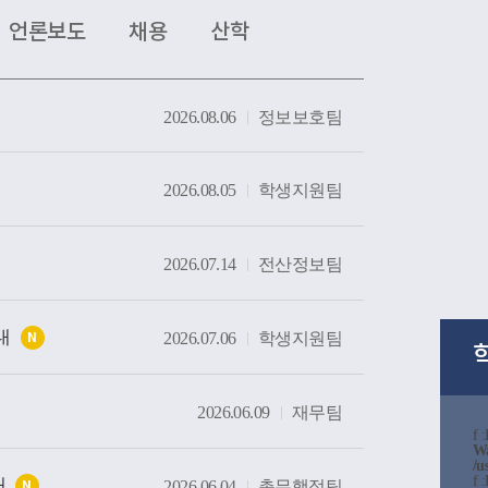
는 현장을 살펴봤다. 특히 대학의 역사와 전통을 
언론보도
채용
산학
간부터 미래 산업 인재 양성을 위한 교육시설까
방문하며 우리 대학의 교육환경과 발전상을 확
2026.08.06
정보보호팀
방문은 사랑과 봉사의 교육이념을 바탕으로 인
온 우리 대학의 교육 방향을 공유하고, 교구와 대
발전을 위해 지속적으로 협력하는 뜻깊은 계기가
2026.08.05
학생지원팀
2026.07.14
전산정보팀
내
2026.07.06
학생지원팀
N
2026.06.09
재무팀
f 
W
/u
f 
내
2026.06.04
총무행정팀
N