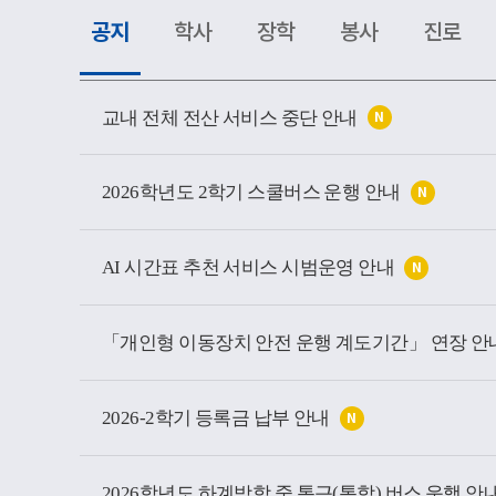
공지
학사
장학
봉사
진로
공
지
교내 전체 전산 서비스 중단 안내
N
소
식
목
록
2026학년도 2학기 스쿨버스 운행 안내
N
AI 시간표 추천 서비스 시범운영 안내
N
「개인형 이동장치 안전 운행 계도기간」 연장 안
2026-2학기 등록금 납부 안내
N
2026학년도 하계방학 중 통근(통학) 버스 운행 안