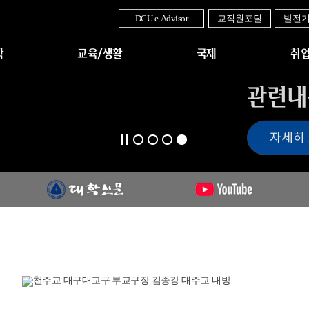
DCU e-Advisor
교직원포털
발전
학
교육/생활
국제
취업
관련내
자세히