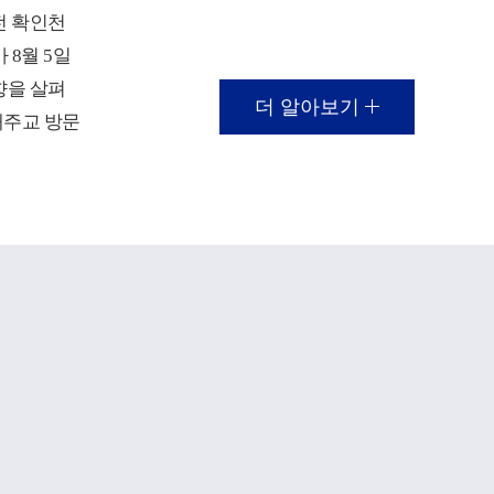
전 확인천
 8월 5일
향을 살펴
더 알아보기
대주교 방문
가 열렸다.
대학의 재
 등 주요
보고가 진
에 대응해
 전략 등
 대주교는
대학의 지
어 성당과
!
 효성캠퍼
이 이루어지