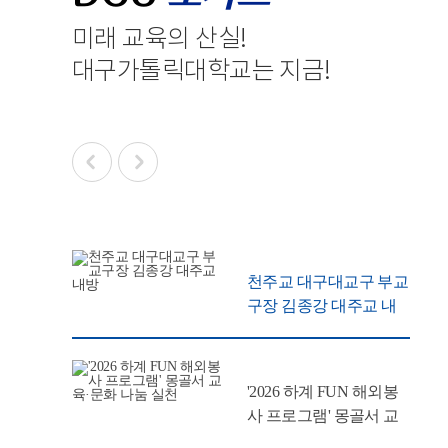
미래 교육의 산실
!
대구가톨릭대학교는 지금
!
천주교 대구대교구 부교
구장 김종강 대주교 내
방
'2026 하계 FUN 해외봉
사 프로그램' 몽골서 교
육·문화 나눔 실천