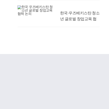
한국·우즈베키스탄 청소
년 글로벌 창업교육 협
력 논의
‘2026 FUN 온(ON)
「DCU 뿌리탐방」’ 성
료
경주성모안과의원, 우리
대학 의과대학 발전기금
1억 원 약정
AI 맞춤형 시간표 추천
서비스 시범 운영