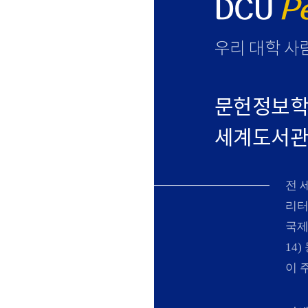
DCU
P
우리 대학 사
문헌정보학
세계도서관정
N
전 
리터
국제
14
이 주