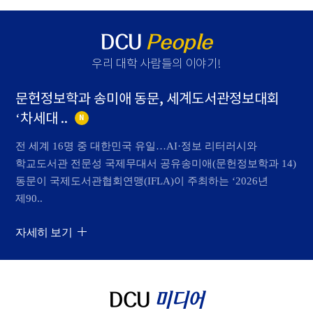
DCU
People
우리 대학 사람들의 이야기
!
문헌정보학과 송미애 동문, 세계도서관정보대회
‘차세대 ..
N
전 세계 16명 중 대한민국 유일…AI·정보 리터러시와
학교도서관 전문성 국제무대서 공유송미애(문헌정보학과 14)
동문이 국제도서관협회연맹(IFLA)이 주최하는 ‘2026년
제90..
자세히 보기
DCU
미디어