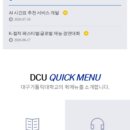
어떤 사람이 될 수 있을지.
AI 시간표 추천 서비스 개발
N
하지만 처음 마주한 강의실도,
2026-07-16
처음 건넨 인사도,
새로운 하루를 향한 발걸음도
생각보다 낯설고 서툴렀습니다.
K-컬처 페스티벌:글로벌 재능 경연대회
N
2026-06-17
그래도 괜찮습니다.
시작은 원래 조금 흔들리는 마음에서 태어나고,
아직 완성되지 않았기에
우리는 더 눈부시게 시작할 수 있으니까요.
제작 : 대구가톨릭대학교 홍보실
DCU
QUICK MENU
대구가톨릭대학교의 퀵메뉴를 소개합니다.