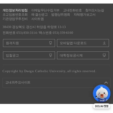
개인정보처리방침
이메일무단수집거부
교내전화번호
찾아오시는길
조교임용번호조회
예·결산공고
법령상위원회
자체평가보고서
기관장업무추진비
사이트맵
38430 경상북도 경산시 하양읍 하양로 13-13
전화번호 053) 850-3114 ⁄ 팩스번호 053) 359-6160
원격지원
모바일앱 다운로드
입찰공고
대학정보공시제
Copyright by Daegu Catholic University, all rights reserved.
교내외주요사이트
DCU:AI 챗봇