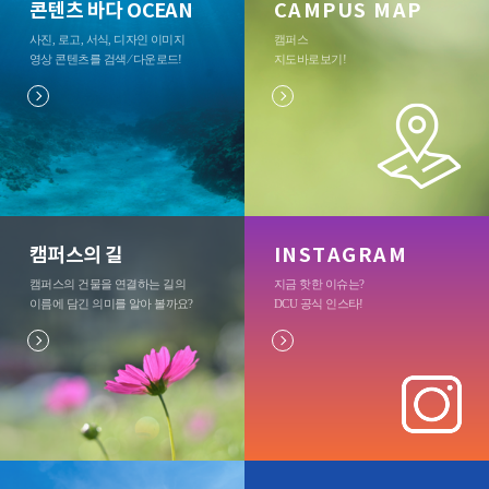
콘텐츠 바다 OCEAN
CAMPUS MAP
사진, 로고, 서식, 디자인 이미지
캠퍼스
영상 콘텐츠를 검색 ⁄ 다운로드
!
지도바로보기
!
캠퍼스의 길
INSTAGRAM
캠퍼스의 건물을 연결하는 길의
지금 핫한 이슈는?
이름에 담긴 의미를 알아 볼까요?
DCU 공식 인스타
!