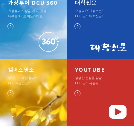
가상투어 DCU 360
대학신문
효성캠퍼스 상공, 거리, 건물
오늘의 DCU 뉴스는?
내부를 360도 파노라마로
!
DCU 공식 대학신문
!
캠퍼스 명소
YOUTUBE
낭만이 가득한 캠퍼스.
생생한 현장을 탐방
DCU 주요명소
!
DCU 공식 유튜브
!