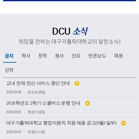
응해 추진하고 있는 교육혁신과 지역사회 연계, 국제화 전
략 등 주요 성과와 향후 발전 방향을 공유했다. 김종강 대
주교는 대학 구성원들에게 격려의 말씀을 전하고, 우리 대
학의 지속적인 발전과 구성원 모두를 위해 강복했다.이어
DCU
소식
성당과 중앙도서관, 모빌리티체험관, 기숙사, 박물관 등 효
희망을 전하는 대구가톨릭대학교의 알찬소식
!
성캠퍼스 주요 시설을 둘러보며 학생들의 교육과 생활이
이루어지는 현장을 살펴봤다. 특히 대학의 역사와 전통을
공지
학사
장학
봉사
진로
언론보도
채용
간직한 공간부터 미래 산업 인재 양성을 위한 교육시설까
지 폭넓게 방문하며 우리 대학의 교육환경과 발전상을 확
산학
인했다.이번 방문은 사랑과 봉사의 교육이념을 바탕으로
공
인재를 양성해 온 우리 대학의 교육 방향을 공유하고, 교구
교내 전체 전산 서비스 중단 안내
N
지
소
와 대학이 미래 발전을 위해 지속적으로 협력하는 뜻깊은
2026.08.06
정보보호팀
식
계기가 되었다.
목
2026학년도 2학기 스쿨버스 운행 안내
록
N
2026.08.05
학생지원팀
대구가톨릭대학교 행정지원직 직원 채용 공고(9월1일부)
N
2026.08.03
직원인사팀