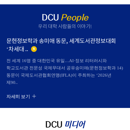
DCU
People
우리 대학 사람들의 이야기
!
문헌정보학과 송미애 동문, 세계도서관정보대회
‘차세대 ..
N
전 세계 16명 중 대한민국 유일…AI·정보 리터러시와
학교도서관 전문성 국제무대서 공유송미애(문헌정보학과 14)
동문이 국제도서관협회연맹(IFLA)이 주최하는 ‘2026년
제90..
자세히 보기
DCU
미디어