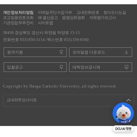
개인정보처리방침
이메일무단수집거부
교내전화번호
찾아오시는길
조교임용번호조회
예·결산공고
법령상위원회
자체평가보고서
기관장업무추진비
사이트맵
38430 경상북도 경산시 하양읍 하양로 13-13
전화번호 053) 850-3114 ⁄ 팩스번호 053) 359-6160
원격지원
모바일앱 다운로드
입찰공고
대학정보공시제
Copyright by Daegu Catholic University, all rights reserved.
교내외주요사이트
DCU:AI 챗봇