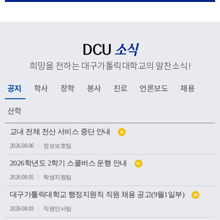
응해 추진하고 있는 교육혁신과 지역사회 연계, 국제화 전
략 등 주요 성과와 향후 발전 방향을 공유했다. 김종강 대
주교는 대학 구성원들에게 격려의 말씀을 전하고, 우리 대
학의 지속적인 발전과 구성원 모두를 위해 강복했다.이어
DCU
소식
성당과 중앙도서관, 모빌리티체험관, 기숙사, 박물관 등 효
희망을 전하는 대구가톨릭대학교의 알찬소식
!
성캠퍼스 주요 시설을 둘러보며 학생들의 교육과 생활이
이루어지는 현장을 살펴봤다. 특히 대학의 역사와 전통을
공지
학사
장학
봉사
진로
언론보도
채용
간직한 공간부터 미래 산업 인재 양성을 위한 교육시설까
지 폭넓게 방문하며 우리 대학의 교육환경과 발전상을 확
산학
인했다.이번 방문은 사랑과 봉사의 교육이념을 바탕으로
공
인재를 양성해 온 우리 대학의 교육 방향을 공유하고, 교구
교내 전체 전산 서비스 중단 안내
N
지
소
와 대학이 미래 발전을 위해 지속적으로 협력하는 뜻깊은
2026.08.06
정보보호팀
식
계기가 되었다.
목
2026학년도 2학기 스쿨버스 운행 안내
록
N
2026.08.05
학생지원팀
대구가톨릭대학교 행정지원직 직원 채용 공고(9월1일부)
N
2026.08.03
직원인사팀