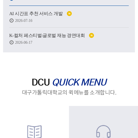
어떤 사람이 될 수 있을지.
AI 시간표 추천 서비스 개발
N
하지만 처음 마주한 강의실도,
2026-07-16
처음 건넨 인사도,
새로운 하루를 향한 발걸음도
생각보다 낯설고 서툴렀습니다.
K-컬처 페스티벌:글로벌 재능 경연대회
N
2026-06-17
그래도 괜찮습니다.
시작은 원래 조금 흔들리는 마음에서 태어나고,
아직 완성되지 않았기에
우리는 더 눈부시게 시작할 수 있으니까요.
제작 : 대구가톨릭대학교 홍보실
DCU
QUICK MENU
대구가톨릭대학교의 퀵메뉴를 소개합니다.