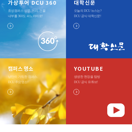
가상투어 DCU 360
대학신문
효성캠퍼스 상공, 거리, 건물
오늘의 DCU 뉴스는?
내부를 360도 파노라마로
!
DCU 공식 대학신문
!
캠퍼스 명소
YOUTUBE
낭만이 가득한 캠퍼스.
생생한 현장을 탐방
DCU 주요명소
!
DCU 공식 유튜브
!