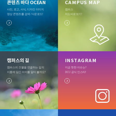
콘텐츠 바다 OCEAN
CAMPUS MAP
사진, 로고, 서식, 디자인 이미지
캠퍼스
영상 콘텐츠를 검색 ⁄ 다운로드
!
지도바로보기
!
캠퍼스의 길
INSTAGRAM
캠퍼스의 건물을 연결하는 길의
지금 핫한 이슈는?
이름에 담긴 의미를 알아 볼까요?
DCU 공식 인스타
!