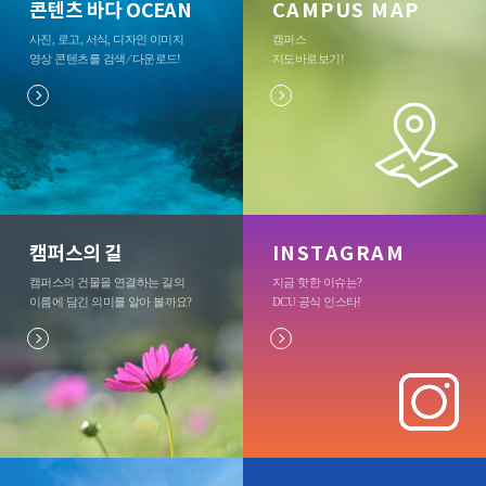
콘텐츠 바다 OCEAN
CAMPUS MAP
사진, 로고, 서식, 디자인 이미지
캠퍼스
영상 콘텐츠를 검색 ⁄ 다운로드
!
지도바로보기
!
캠퍼스의 길
INSTAGRAM
캠퍼스의 건물을 연결하는 길의
지금 핫한 이슈는?
이름에 담긴 의미를 알아 볼까요?
DCU 공식 인스타
!