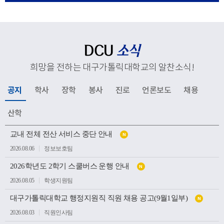
응해 추진하고 있는 교육혁신과 지역사회 연계, 국제화 전
략 등 주요 성과와 향후 발전 방향을 공유했다. 김종강 대
주교는 대학 구성원들에게 격려의 말씀을 전하고, 우리 대
학의 지속적인 발전과 구성원 모두를 위해 강복했다.이어
DCU
소식
성당과 중앙도서관, 모빌리티체험관, 기숙사, 박물관 등 효
희망을 전하는 대구가톨릭대학교의 알찬소식
!
성캠퍼스 주요 시설을 둘러보며 학생들의 교육과 생활이
이루어지는 현장을 살펴봤다. 특히 대학의 역사와 전통을
공지
학사
장학
봉사
진로
언론보도
채용
간직한 공간부터 미래 산업 인재 양성을 위한 교육시설까
지 폭넓게 방문하며 우리 대학의 교육환경과 발전상을 확
산학
인했다.이번 방문은 사랑과 봉사의 교육이념을 바탕으로
공
인재를 양성해 온 우리 대학의 교육 방향을 공유하고, 교구
교내 전체 전산 서비스 중단 안내
N
지
소
와 대학이 미래 발전을 위해 지속적으로 협력하는 뜻깊은
2026.08.06
정보보호팀
식
계기가 되었다.
목
2026학년도 2학기 스쿨버스 운행 안내
록
N
2026.08.05
학생지원팀
대구가톨릭대학교 행정지원직 직원 채용 공고(9월1일부)
N
2026.08.03
직원인사팀