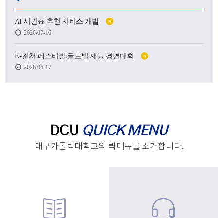
어떤 사람이 될 수 있을지.
AI 시간표 추천 서비스 개발
N
하지만 처음 마주한 강의실도,
2026-07-16
처음 건넨 인사도,
새로운 하루를 향한 발걸음도
생각보다 낯설고 서툴렀습니다.
K-컬처 페스티벌:글로벌 재능 경연대회
N
2026-06-17
그래도 괜찮습니다.
시작은 원래 조금 흔들리는 마음에서 태어나고,
아직 완성되지 않았기에
우리는 더 눈부시게 시작할 수 있으니까요.
제작 : 대구가톨릭대학교 홍보실
DCU
QUICK MENU
대구가톨릭대학교의 퀵메뉴를 소개합니다.