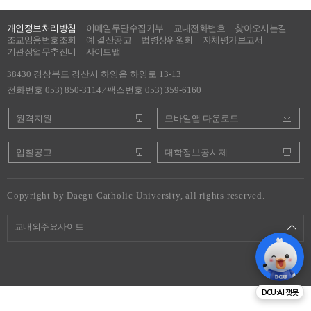
개인정보처리방침
이메일무단수집거부
교내전화번호
찾아오시는길
조교임용번호조회
예·결산공고
법령상위원회
자체평가보고서
기관장업무추진비
사이트맵
38430 경상북도 경산시 하양읍 하양로 13-13
전화번호 053) 850-3114 ⁄ 팩스번호 053) 359-6160
원격지원
모바일앱 다운로드
입찰공고
대학정보공시제
Copyright by Daegu Catholic University, all rights reserved.
교내외주요사이트
DCU:AI 챗봇