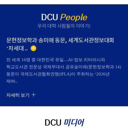
DCU
People
우리 대학 사람들의 이야기
!
문헌정보학과 송미애 동문, 세계도서관정보대회
‘차세대 ..
N
전 세계 16명 중 대한민국 유일…AI·정보 리터러시와
학교도서관 전문성 국제무대서 공유송미애(문헌정보학과 14)
동문이 국제도서관협회연맹(IFLA)이 주최하는 ‘2026년
제90..
자세히 보기
DCU
미디어