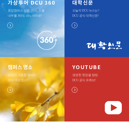
가상투어 DCU 360
대학신문
효성캠퍼스 상공, 거리, 건물
오늘의 DCU 뉴스는?
내부를 360도 파노라마로
!
DCU 공식 대학신문
!
캠퍼스 명소
YOUTUBE
낭만이 가득한 캠퍼스.
생생한 현장을 탐방
DCU 주요명소
!
DCU 공식 유튜브
!