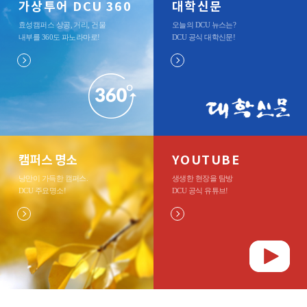
가상투어 DCU 360
대학신문
효성캠퍼스 상공, 거리, 건물
오늘의 DCU 뉴스는?
내부를 360도 파노라마로
!
DCU 공식 대학신문
!
캠퍼스 명소
YOUTUBE
낭만이 가득한 캠퍼스.
생생한 현장을 탐방
DCU 주요명소
!
DCU 공식 유튜브
!