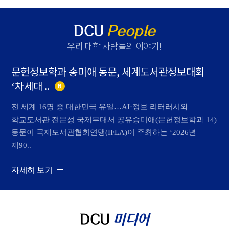
DCU
People
우리 대학 사람들의 이야기
!
문헌정보학과 송미애 동문, 세계도서관정보대회
‘차세대 ..
N
전 세계 16명 중 대한민국 유일…AI·정보 리터러시와
학교도서관 전문성 국제무대서 공유송미애(문헌정보학과 14)
동문이 국제도서관협회연맹(IFLA)이 주최하는 ‘2026년
제90..
자세히 보기
DCU
미디어