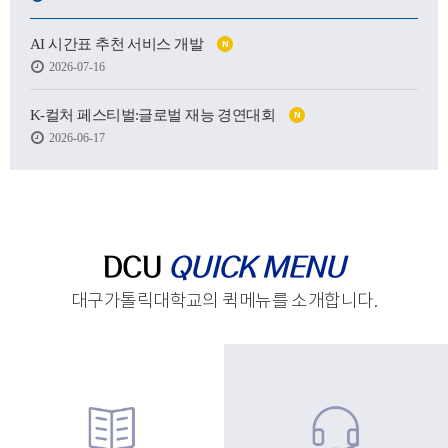
어떤 사람이 될 수 있을지.
AI 시간표 추천 서비스 개발
N
하지만 처음 마주한 강의실도,
2026-07-16
처음 건넨 인사도,
새로운 하루를 향한 발걸음도
생각보다 낯설고 서툴렀습니다.
K-컬처 페스티벌:글로벌 재능 경연대회
N
2026-06-17
그래도 괜찮습니다.
시작은 원래 조금 흔들리는 마음에서 태어나고,
아직 완성되지 않았기에
우리는 더 눈부시게 시작할 수 있으니까요.
제작 : 대구가톨릭대학교 홍보실
DCU
QUICK MENU
대구가톨릭대학교의 퀵메뉴를 소개합니다.