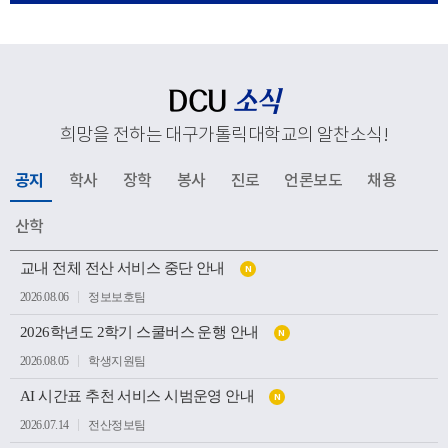
응해 추진하고 있는 교육혁신과 지역사회 연계, 국제화 전
략 등 주요 성과와 향후 발전 방향을 공유했다. 김종강 대
주교는 대학 구성원들에게 격려의 말씀을 전하고, 우리 대
학의 지속적인 발전과 구성원 모두를 위해 강복했다.이어
DCU
소식
성당과 중앙도서관, 모빌리티체험관, 기숙사, 박물관 등 효
희망을 전하는 대구가톨릭대학교의 알찬소식
!
성캠퍼스 주요 시설을 둘러보며 학생들의 교육과 생활이
이루어지는 현장을 살펴봤다. 특히 대학의 역사와 전통을
공지
학사
장학
봉사
진로
언론보도
채용
간직한 공간부터 미래 산업 인재 양성을 위한 교육시설까
지 폭넓게 방문하며 우리 대학의 교육환경과 발전상을 확
산학
인했다.이번 방문은 사랑과 봉사의 교육이념을 바탕으로
공
인재를 양성해 온 우리 대학의 교육 방향을 공유하고, 교구
교내 전체 전산 서비스 중단 안내
N
지
소
와 대학이 미래 발전을 위해 지속적으로 협력하는 뜻깊은
2026.08.06
정보보호팀
식
계기가 되었다.
목
2026학년도 2학기 스쿨버스 운행 안내
록
N
2026.08.05
학생지원팀
AI 시간표 추천 서비스 시범운영 안내
N
2026.07.14
전산정보팀