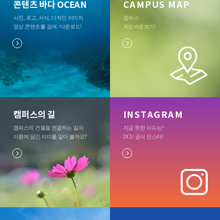
콘텐츠 바다 OCEAN
CAMPUS MAP
사진, 로고, 서식, 디자인 이미지
캠퍼스
영상 콘텐츠를 검색 ⁄ 다운로드
!
지도바로보기
!
캠퍼스의 길
INSTAGRAM
캠퍼스의 건물을 연결하는 길의
지금 핫한 이슈는?
이름에 담긴 의미를 알아 볼까요?
DCU 공식 인스타
!