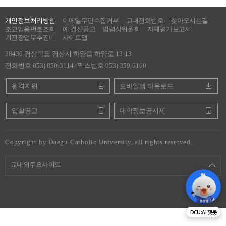
개인정보처리방침
이메일무단수집거부
교내전화번호
찾아오시는길
조교임용번호조회
예·결산공고
법령상위원회
자체평가보고서
기관장업무추진비
사이트맵
38430 경상북도 경산시 하양읍 하양로 13-13
전화번호 053) 850-3114 ⁄ 팩스번호 053) 359-6160
원격지원
모바일앱 다운로드
입찰공고
대학정보공시제
Copyright by Daegu Catholic University, all rights reserved.
교내외주요사이트
DCU:AI 챗봇