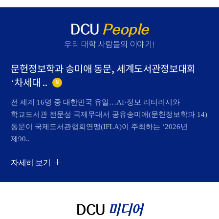
DCU
People
우리 대학 사람들의 이야기
!
문헌정보학과 송미애 동문, 세계도서관정보대회
‘차세대 ..
N
전 세계 16명 중 대한민국 유일…AI·정보 리터러시와
학교도서관 전문성 국제무대서 공유송미애(문헌정보학과 14)
동문이 국제도서관협회연맹(IFLA)이 주최하는 ‘2026년
제90..
자세히 보기
DCU
미디어