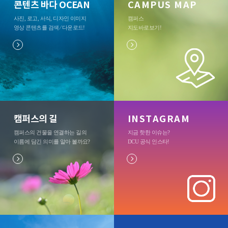
콘텐츠 바다 OCEAN
CAMPUS MAP
사진, 로고, 서식, 디자인 이미지
캠퍼스
영상 콘텐츠를 검색 ⁄ 다운로드
!
지도바로보기
!
캠퍼스의 길
INSTAGRAM
캠퍼스의 건물을 연결하는 길의
지금 핫한 이슈는?
이름에 담긴 의미를 알아 볼까요?
DCU 공식 인스타
!