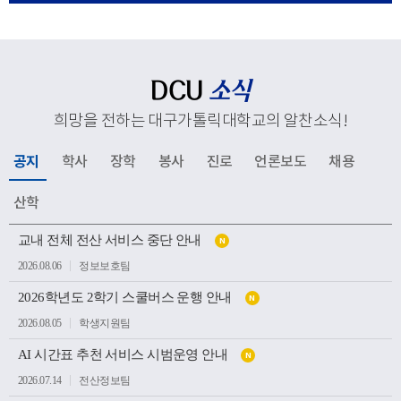
응해 추진하고 있는 교육혁신과 지역사회 연계, 국제화 전
략 등 주요 성과와 향후 발전 방향을 공유했다. 김종강 대
주교는 대학 구성원들에게 격려의 말씀을 전하고, 우리 대
학의 지속적인 발전과 구성원 모두를 위해 강복했다.이어
DCU
소식
성당과 중앙도서관, 모빌리티체험관, 기숙사, 박물관 등 효
희망을 전하는 대구가톨릭대학교의 알찬소식
!
성캠퍼스 주요 시설을 둘러보며 학생들의 교육과 생활이
이루어지는 현장을 살펴봤다. 특히 대학의 역사와 전통을
공지
학사
장학
봉사
진로
언론보도
채용
간직한 공간부터 미래 산업 인재 양성을 위한 교육시설까
지 폭넓게 방문하며 우리 대학의 교육환경과 발전상을 확
산학
인했다.이번 방문은 사랑과 봉사의 교육이념을 바탕으로
공
인재를 양성해 온 우리 대학의 교육 방향을 공유하고, 교구
교내 전체 전산 서비스 중단 안내
N
지
소
와 대학이 미래 발전을 위해 지속적으로 협력하는 뜻깊은
2026.08.06
정보보호팀
식
계기가 되었다.
목
2026학년도 2학기 스쿨버스 운행 안내
록
N
2026.08.05
학생지원팀
AI 시간표 추천 서비스 시범운영 안내
N
2026.07.14
전산정보팀