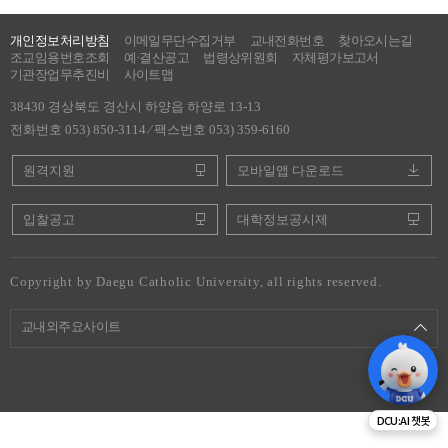
개인정보처리방침
이메일무단수집거부
교내전화번호
찾아오시는길
조교임용번호조회
예·결산공고
법령상위원회
자체평가보고서
기관장업무추진비
사이트맵
38430 경상북도 경산시 하양읍 하양로 13-13
전화번호 053) 850-3114 ⁄ 팩스번호 053) 359-6160
원격지원
모바일앱 다운로드
입찰공고
대학정보공시제
Copyright by Daegu Catholic University, all rights reserved.
교내외주요사이트
DCU:AI 챗봇