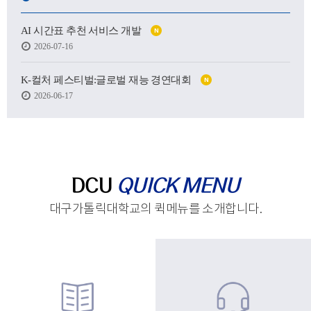
어떤 사람이 될 수 있을지.
AI 시간표 추천 서비스 개발
N
하지만 처음 마주한 강의실도,
2026-07-16
처음 건넨 인사도,
새로운 하루를 향한 발걸음도
생각보다 낯설고 서툴렀습니다.
K-컬처 페스티벌:글로벌 재능 경연대회
N
2026-06-17
그래도 괜찮습니다.
시작은 원래 조금 흔들리는 마음에서 태어나고,
아직 완성되지 않았기에
우리는 더 눈부시게 시작할 수 있으니까요.
제작 : 대구가톨릭대학교 홍보실
DCU
QUICK MENU
대구가톨릭대학교의 퀵메뉴를 소개합니다.