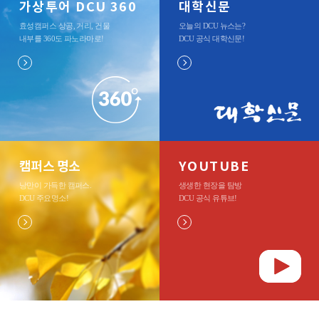
가상투어 DCU 360
대학신문
효성캠퍼스 상공, 거리, 건물
오늘의 DCU 뉴스는?
내부를 360도 파노라마로
!
DCU 공식 대학신문
!
캠퍼스 명소
YOUTUBE
낭만이 가득한 캠퍼스.
생생한 현장을 탐방
DCU 주요명소
!
DCU 공식 유튜브
!