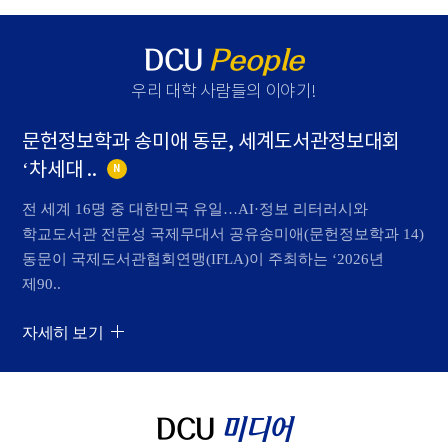
DCU
People
우리 대학 사람들의 이야기
!
문헌정보학과 송미애 동문, 세계도서관정보대회
‘차세대 ..
N
전 세계 16명 중 대한민국 유일…AI·정보 리터러시와
학교도서관 전문성 국제무대서 공유송미애(문헌정보학과 14)
동문이 국제도서관협회연맹(IFLA)이 주최하는 ‘2026년
제90..
자세히 보기
DCU
미디어