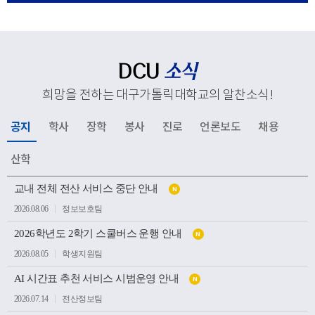
응해 추진하고 있는 교육혁신과 지역사회 연계, 국제화 전
략 등 주요 성과와 향후 발전 방향을 공유했다. 김종강 대
주교는 대학 구성원들에게 격려의 말씀을 전하고, 우리 대
학의 지속적인 발전과 구성원 모두를 위해 강복했다.이어
DCU
소식
성당과 중앙도서관, 모빌리티체험관, 기숙사, 박물관 등 효
희망을 전하는 대구가톨릭대학교의 알찬소식
!
성캠퍼스 주요 시설을 둘러보며 학생들의 교육과 생활이
이루어지는 현장을 살펴봤다. 특히 대학의 역사와 전통을
공지
학사
장학
봉사
진로
언론보도
채용
간직한 공간부터 미래 산업 인재 양성을 위한 교육시설까
지 폭넓게 방문하며 우리 대학의 교육환경과 발전상을 확
산학
인했다.이번 방문은 사랑과 봉사의 교육이념을 바탕으로
공
인재를 양성해 온 우리 대학의 교육 방향을 공유하고, 교구
교내 전체 전산 서비스 중단 안내
N
지
소
와 대학이 미래 발전을 위해 지속적으로 협력하는 뜻깊은
2026.08.06
정보보호팀
식
계기가 되었다.
목
2026학년도 2학기 스쿨버스 운행 안내
록
N
2026.08.05
학생지원팀
AI 시간표 추천 서비스 시범운영 안내
N
2026.07.14
전산정보팀