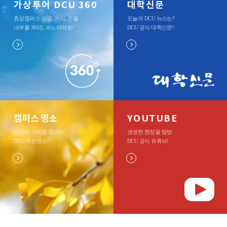
가상투어 DCU 360
대학신문
효성캠퍼스 상공, 거리, 건물
오늘의 DCU 뉴스는?
내부를 360도 파노라마로
!
DCU 공식 대학신문
!
캠퍼스 명소
YOUTUBE
낭만이 가득한 캠퍼스.
생생한 현장을 탐방
DCU 주요명소
!
DCU 공식 유튜브
!