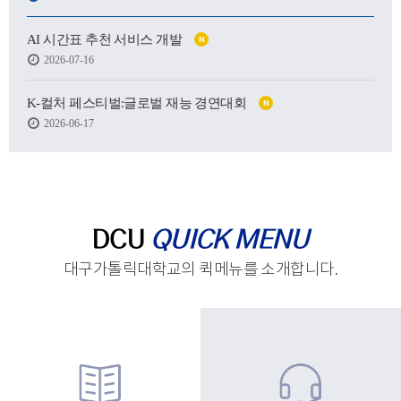
어떤 사람이 될 수 있을지.
AI 시간표 추천 서비스 개발
N
하지만 처음 마주한 강의실도,
2026-07-16
처음 건넨 인사도,
새로운 하루를 향한 발걸음도
생각보다 낯설고 서툴렀습니다.
K-컬처 페스티벌:글로벌 재능 경연대회
N
2026-06-17
그래도 괜찮습니다.
시작은 원래 조금 흔들리는 마음에서 태어나고,
아직 완성되지 않았기에
우리는 더 눈부시게 시작할 수 있으니까요.
제작 : 대구가톨릭대학교 홍보실
DCU
QUICK MENU
대구가톨릭대학교의 퀵메뉴를 소개합니다.