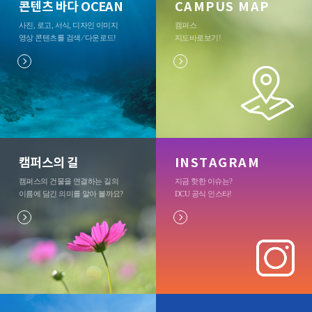
콘텐츠 바다 OCEAN
CAMPUS MAP
사진, 로고, 서식, 디자인 이미지
캠퍼스
영상 콘텐츠를 검색 ⁄ 다운로드
!
지도바로보기
!
캠퍼스의 길
INSTAGRAM
캠퍼스의 건물을 연결하는 길의
지금 핫한 이슈는?
이름에 담긴 의미를 알아 볼까요?
DCU 공식 인스타
!