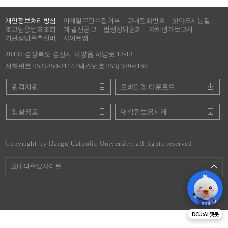
개인정보처리방침
이메일무단수집거부
교내전화번호
찾아오시는길
조교임용번호조회
예·결산공고
법령상위원회
자체평가보고서
기관장업무추진비
사이트맵
38430 경상북도 경산시 하양읍 하양로 13-13
전화번호 053) 850-3114 ⁄ 팩스번호 053) 359-6160
원격지원
모바일앱 다운로드
입찰공고
대학정보공시제
Copyright by Daegu Catholic University, all rights reserved.
교내외주요사이트
DCU:AI 챗봇