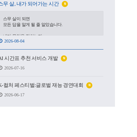
스무 살, 내가 되어가는 시간
N
스무 살이 되면
모든 답을 알게 될 줄 알았습니다.
내가 무엇을 잘하는지,
2026-08-04
어디로 가야 하는지,
어떤 사람이 될 수 있을지.
AI 시간표 추천 서비스 개발
N
하지만 처음 마주한 강의실도,
처음 건넨 인사도,
2026-07-16
새로운 하루를 향한 발걸음도
생각보다 낯설고 서툴렀습니다.
K-컬처 페스티벌:글로벌 재능 경연대회
N
그래도 괜찮습니다.
시작은 원래 조금 흔들리는 마음에서 태어나고,
2026-06-17
아직 완성되지 않았기에
우리는 더 눈부시게 시작할 수 있으니까요.
제작 : 대구가톨릭대학교 홍보실