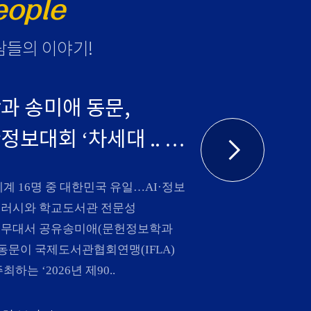
eople
람들의 이야기
!
과 송미애 동문,
보대회 ‘차세대 ..
세계 16명 중 대한민국 유일…AI·정보
러시와 학교도서관 전문성
무대서 공유송미애(문헌정보학과
) 동문이 국제도서관협회연맹(IFLA)
최하는 ‘2026년 제90..