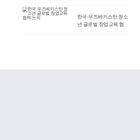
한국·우즈베키스탄 청소
년 글로벌 창업교육 협
력 논의
‘2026 FUN 온(ON)
「DCU 뿌리탐방」’ 성
료
경주성모안과의원, 우리
대학 의과대학 발전기금
1억 원 약정
AI 맞춤형 시간표 추천
서비스 시범 운영