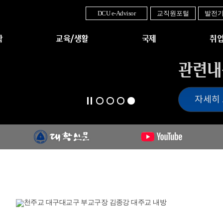
DCU e-Advisor
교직원포털
발전
학
교육/생활
국제
취업
관련내
자세히