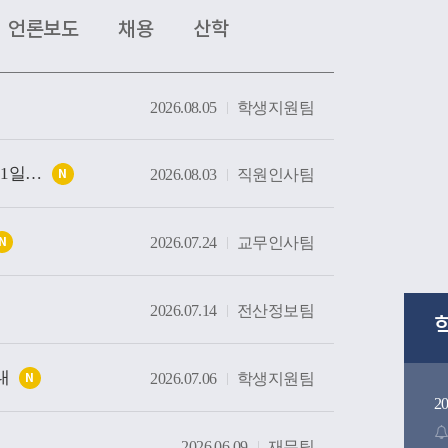
는 현장을 살펴봤다. 특히 대학의 역사와 전통을 
언론보도
채용
산학
간부터 미래 산업 인재 양성을 위한 교육시설까
방문하며 우리 대학의 교육환경과 발전상을 확
2026.08.05
학생지원팀
방문은 사랑과 봉사의 교육이념을 바탕으로 인
온 우리 대학의 교육 방향을 공유하고, 교구와 대
발전을 위해 지속적으로 협력하는 뜻깊은 계기가
대구가톨릭대학교 행정지원직 직원 채용 공고(9월1일부)
2026.08.03
직원인사팀
N
2026.07.24
교무인사팀
N
2026.07.14
전산정보팀
내
2026.07.06
학생지원팀
N
2
2026.06.09
재무팀