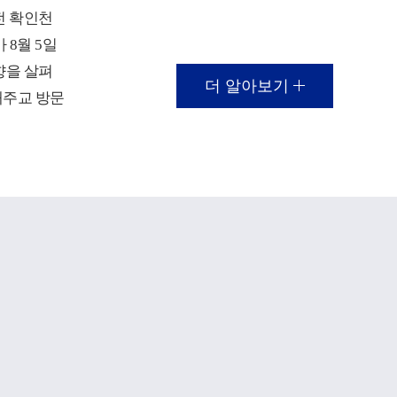
전 확인천
 8월 5일
향을 살펴
더 알아보기
대주교 방문
가 열렸다.
대학의 재
 등 주요
보고가 진
에 대응해
 전략 등
 대주교는
대학의 지
어 성당과
!
 효성캠퍼
이 이루어지