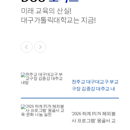
미래 교육의 산실
!
대구가톨릭대학교는 지금
!
천주교 대구대교구 부교
구장 김종강 대주교 내
방
'2026 하계 FUN 해외봉
사 프로그램' 몽골서 교
육·문화 나눔 실천