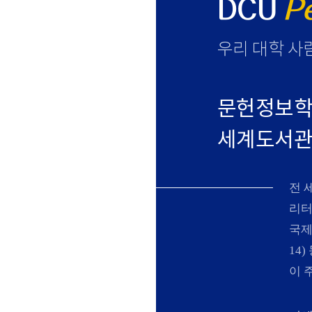
DCU
P
우리 대학 사
문헌정보학
세계도서관정
N
전 
리터
국제
14
이 주