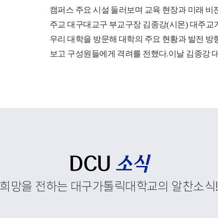
캠퍼스 주요 시설 둘러보며 교육 현장과 미래 비
주교 대구대교구 부교구장 김종강(시몬) 대주교가
우리 대학을 방문해 대학의 주요 현황과 발전 방
보고 구성원들에게 격려를 전했다.이날 김종강 
첫 일정으로 코이노니아홀에서 대학 현황 보고회
보고회는 학부와 대학원, 교직원 현황을 비롯해 
정 운영, 경상북도 앵커사업과 대학혁신지원사업
재정지원사업, 외국인 유학생 지원 현황에 대한 
행되었다.이를 통해 우리 대학이 교육환경 변화
추진하고 있는 교육혁신과 지역사회 연계, 국제화
주요 성과와 향후 발전 방향을 공유했다. 김종강
DCU
소식
대학 구성원들에게 격려의 말씀을 전하고, 우리 
희망을 전하는 대구가톨릭대학교의 알찬소식
속적인 발전과 구성원 모두를 위해 강복했다.이
중앙도서관, 모빌리티체험관, 기숙사, 박물관 등
스 주요 시설을 둘러보며 학생들의 교육과 생활