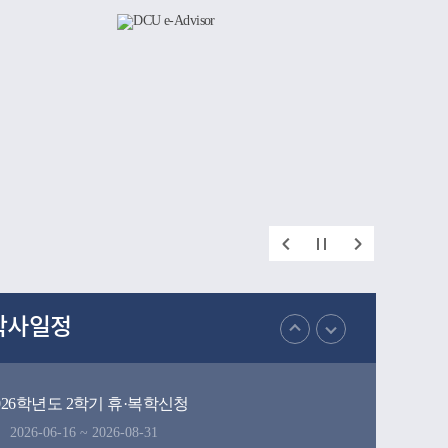
간직한 공
지 폭넓게
인했다.이번
재를 양성해
학이 미래
 되었다.
학사일정
026학년도 2학기 휴·복학신청
2026-06-16 ~ 2026-08-31