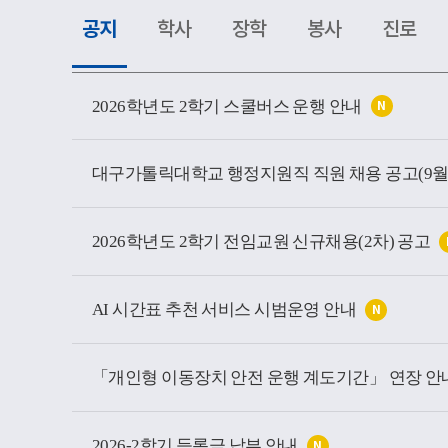
공지
학사
장학
봉사
진로
공
지
2026학년도 2학기 스쿨버스 운행 안내
N
소
식
목
록
2026학년도 2학기 전임교원 신규채용(2차) 공고
AI 시간표 추천 서비스 시범운영 안내
N
「개인형 이동장치 안전 운행 계도기간」 연장 안
2026-2학기 등록금 납부 안내
N