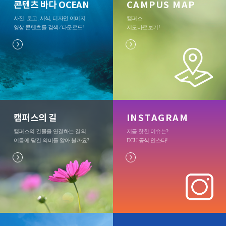
콘텐츠 바다 OCEAN
CAMPUS MAP
사진, 로고, 서식, 디자인 이미지
캠퍼스
영상 콘텐츠를 검색 ⁄ 다운로드
!
지도바로보기
!
캠퍼스의 길
INSTAGRAM
캠퍼스의 건물을 연결하는 길의
지금 핫한 이슈는?
이름에 담긴 의미를 알아 볼까요?
DCU 공식 인스타
!