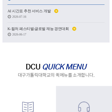
어떤 사람이 될 수 있을지.
AI 시간표 추천 서비스 개발
N
하지만 처음 마주한 강의실도,
2026-07-16
처음 건넨 인사도,
새로운 하루를 향한 발걸음도
생각보다 낯설고 서툴렀습니다.
K-컬처 페스티벌:글로벌 재능 경연대회
N
2026-06-17
그래도 괜찮습니다.
시작은 원래 조금 흔들리는 마음에서 태어나고,
아직 완성되지 않았기에
우리는 더 눈부시게 시작할 수 있으니까요.
제작 : 대구가톨릭대학교 홍보실
DCU
QUICK MENU
대구가톨릭대학교의 퀵메뉴를 소개합니다.