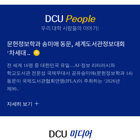
DCU
People
우리 대학 사람들의 이야기
!
문헌정보학과 송미애 동문, 세계도서관정보대회
‘차세대 ..
N
전 세계 16명 중 대한민국 유일…AI·정보 리터러시와
학교도서관 전문성 국제무대서 공유송미애(문헌정보학과 14)
동문이 국제도서관협회연맹(IFLA)이 주최하는 ‘2026년
제90..
자세히 보기
DCU
미디어