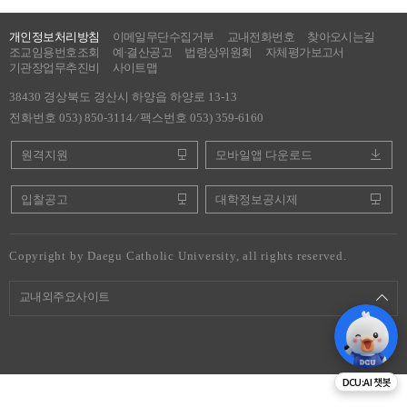
개인정보처리방침
이메일무단수집거부
교내전화번호
찾아오시는길
조교임용번호조회
예·결산공고
법령상위원회
자체평가보고서
기관장업무추진비
사이트맵
38430 경상북도 경산시 하양읍 하양로 13-13
전화번호 053) 850-3114 ⁄ 팩스번호 053) 359-6160
원격지원
모바일앱 다운로드
입찰공고
대학정보공시제
Copyright by Daegu Catholic University, all rights reserved.
교내외주요사이트
DCU:AI 챗봇