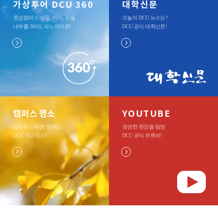
가상투어 DCU 360
대학신문
효성캠퍼스 상공, 거리, 건물
오늘의 DCU 뉴스는?
내부를 360도 파노라마로
!
DCU 공식 대학신문
!
캠퍼스 명소
YOUTUBE
낭만이 가득한 캠퍼스.
생생한 현장을 탐방
DCU 주요명소
!
DCU 공식 유튜브
!