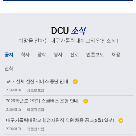
응해 추진하고 있는 교육혁신과 지역사회 연계, 국제화 전
략 등 주요 성과와 향후 발전 방향을 공유했다. 김종강 대
주교는 대학 구성원들에게 격려의 말씀을 전하고, 우리 대
학의 지속적인 발전과 구성원 모두를 위해 강복했다.이어
DCU
소식
성당과 중앙도서관, 모빌리티체험관, 기숙사, 박물관 등 효
희망을 전하는 대구가톨릭대학교의 알찬소식
!
성캠퍼스 주요 시설을 둘러보며 학생들의 교육과 생활이
이루어지는 현장을 살펴봤다. 특히 대학의 역사와 전통을
공지
학사
장학
봉사
진로
언론보도
채용
간직한 공간부터 미래 산업 인재 양성을 위한 교육시설까
지 폭넓게 방문하며 우리 대학의 교육환경과 발전상을 확
산학
인했다.이번 방문은 사랑과 봉사의 교육이념을 바탕으로
공
인재를 양성해 온 우리 대학의 교육 방향을 공유하고, 교구
교내 전체 전산 서비스 중단 안내
N
지
소
와 대학이 미래 발전을 위해 지속적으로 협력하는 뜻깊은
2026.08.06
정보보호팀
식
계기가 되었다.
목
2026학년도 2학기 스쿨버스 운행 안내
록
N
2026.08.05
학생지원팀
대구가톨릭대학교 행정지원직 직원 채용 공고(9월1일부)
N
2026.08.03
직원인사팀