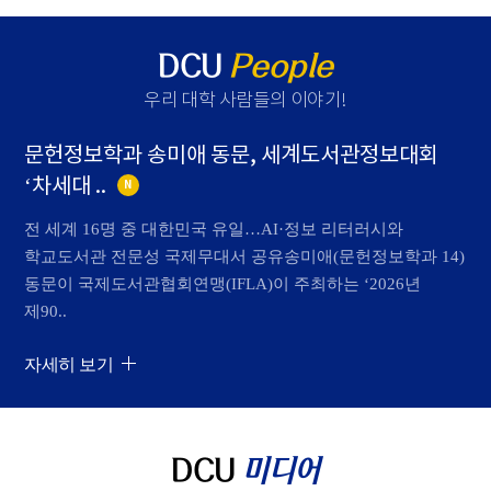
DCU
People
우리 대학 사람들의 이야기
!
문헌정보학과 송미애 동문, 세계도서관정보대회
‘차세대 ..
N
전 세계 16명 중 대한민국 유일…AI·정보 리터러시와
학교도서관 전문성 국제무대서 공유송미애(문헌정보학과 14)
동문이 국제도서관협회연맹(IFLA)이 주최하는 ‘2026년
제90..
자세히 보기
DCU
미디어