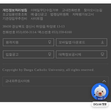
개인정보처리방침
이메일무단수집거부
교내전화번호
찾아오시는길
조교임용번호조회
예·결산공고
법령상위원회
자체평가보고서
기관장업무추진비
사이트맵
38430 경상북도 경산시 하양읍 하양로 13-13
전화번호 053) 850-3114 ⁄ 팩스번호 053) 359-6160
원격지원
모바일앱 다운로드
입찰공고
대학정보공시제
Copyright by Daegu Catholic University, all rights reserved.
교내외주요사이트
DCU:AI 챗봇