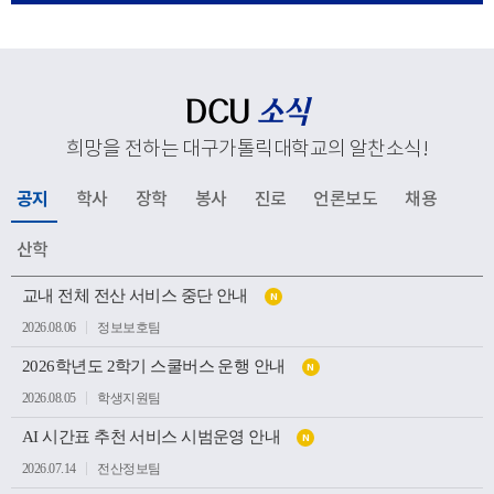
응해 추진하고 있는 교육혁신과 지역사회 연계, 국제화 전
략 등 주요 성과와 향후 발전 방향을 공유했다. 김종강 대
주교는 대학 구성원들에게 격려의 말씀을 전하고, 우리 대
학의 지속적인 발전과 구성원 모두를 위해 강복했다.이어
DCU
소식
성당과 중앙도서관, 모빌리티체험관, 기숙사, 박물관 등 효
희망을 전하는 대구가톨릭대학교의 알찬소식
!
성캠퍼스 주요 시설을 둘러보며 학생들의 교육과 생활이
이루어지는 현장을 살펴봤다. 특히 대학의 역사와 전통을
공지
학사
장학
봉사
진로
언론보도
채용
간직한 공간부터 미래 산업 인재 양성을 위한 교육시설까
지 폭넓게 방문하며 우리 대학의 교육환경과 발전상을 확
산학
인했다.이번 방문은 사랑과 봉사의 교육이념을 바탕으로
공
인재를 양성해 온 우리 대학의 교육 방향을 공유하고, 교구
교내 전체 전산 서비스 중단 안내
N
지
소
와 대학이 미래 발전을 위해 지속적으로 협력하는 뜻깊은
2026.08.06
정보보호팀
식
계기가 되었다.
목
2026학년도 2학기 스쿨버스 운행 안내
록
N
2026.08.05
학생지원팀
AI 시간표 추천 서비스 시범운영 안내
N
2026.07.14
전산정보팀