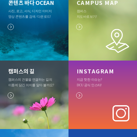
콘텐츠 바다 OCEAN
CAMPUS MAP
사진, 로고, 서식, 디자인 이미지
캠퍼스
영상 콘텐츠를 검색 ⁄ 다운로드
!
지도바로보기
!
캠퍼스의 길
INSTAGRAM
캠퍼스의 건물을 연결하는 길의
지금 핫한 이슈는?
이름에 담긴 의미를 알아 볼까요?
DCU 공식 인스타
!