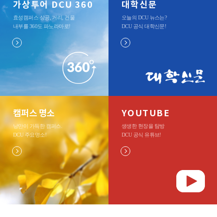
가상투어 DCU 360
대학신문
효성캠퍼스 상공, 거리, 건물
오늘의 DCU 뉴스는?
내부를 360도 파노라마로
!
DCU 공식 대학신문
!
캠퍼스 명소
YOUTUBE
낭만이 가득한 캠퍼스.
생생한 현장을 탐방
DCU 주요명소
!
DCU 공식 유튜브
!