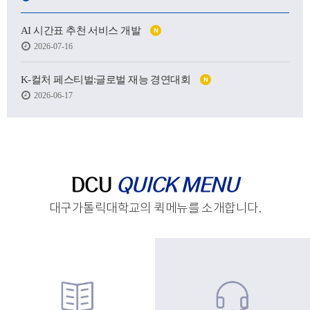
어떤 사람이 될 수 있을지.
AI 시간표 추천 서비스 개발
N
하지만 처음 마주한 강의실도,
2026-07-16
처음 건넨 인사도,
새로운 하루를 향한 발걸음도
생각보다 낯설고 서툴렀습니다.
K-컬처 페스티벌:글로벌 재능 경연대회
N
2026-06-17
그래도 괜찮습니다.
시작은 원래 조금 흔들리는 마음에서 태어나고,
아직 완성되지 않았기에
우리는 더 눈부시게 시작할 수 있으니까요.
제작 : 대구가톨릭대학교 홍보실
DCU
QUICK MENU
대구가톨릭대학교의 퀵메뉴를 소개합니다.