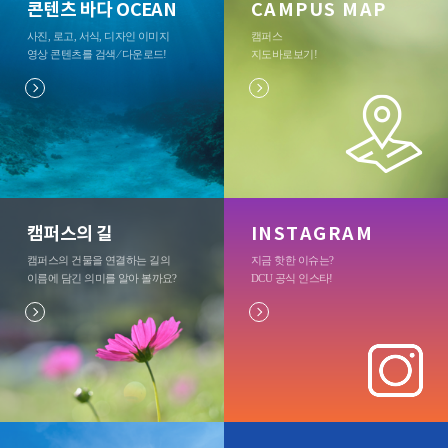
콘텐츠 바다 OCEAN
CAMPUS MAP
사진, 로고, 서식, 디자인 이미지
캠퍼스
영상 콘텐츠를 검색 ⁄ 다운로드
!
지도바로보기
!
캠퍼스의 길
INSTAGRAM
캠퍼스의 건물을 연결하는 길의
지금 핫한 이슈는?
이름에 담긴 의미를 알아 볼까요?
DCU 공식 인스타
!