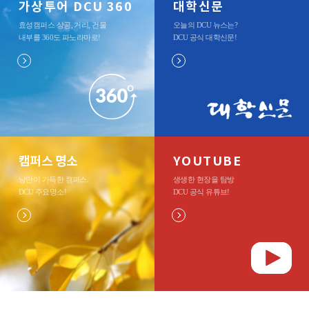
가상투어 DCU 360
대학신문
효성캠퍼스 상공, 거리, 건물
오늘의 DCU 뉴스는?
내부를 360도 파노라마로
!
DCU 공식 대학신문
!
캠퍼스 명소
YOUTUBE
낭만이 가득한 캠퍼스.
생생한 현장을 탐방
DCU 주요명소
!
DCU 공식 유튜브
!