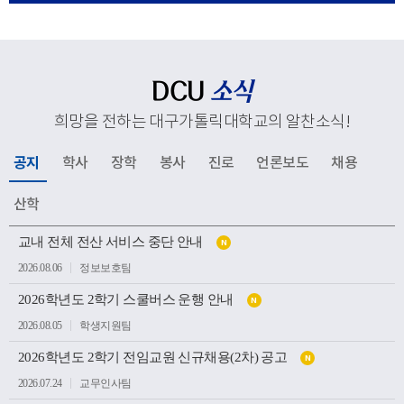
응해 추진하고 있는 교육혁신과 지역사회 연계, 국제화 전
략 등 주요 성과와 향후 발전 방향을 공유했다. 김종강 대
주교는 대학 구성원들에게 격려의 말씀을 전하고, 우리 대
학의 지속적인 발전과 구성원 모두를 위해 강복했다.이어
DCU
소식
성당과 중앙도서관, 모빌리티체험관, 기숙사, 박물관 등 효
희망을 전하는 대구가톨릭대학교의 알찬소식
!
성캠퍼스 주요 시설을 둘러보며 학생들의 교육과 생활이
이루어지는 현장을 살펴봤다. 특히 대학의 역사와 전통을
공지
학사
장학
봉사
진로
언론보도
채용
간직한 공간부터 미래 산업 인재 양성을 위한 교육시설까
지 폭넓게 방문하며 우리 대학의 교육환경과 발전상을 확
산학
인했다.이번 방문은 사랑과 봉사의 교육이념을 바탕으로
공
인재를 양성해 온 우리 대학의 교육 방향을 공유하고, 교구
교내 전체 전산 서비스 중단 안내
N
지
소
와 대학이 미래 발전을 위해 지속적으로 협력하는 뜻깊은
2026.08.06
정보보호팀
식
계기가 되었다.
목
2026학년도 2학기 스쿨버스 운행 안내
록
N
2026.08.05
학생지원팀
2026학년도 2학기 전임교원 신규채용(2차) 공고
N
2026.07.24
교무인사팀