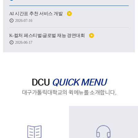
어떤 사람이 될 수 있을지.
AI 시간표 추천 서비스 개발
N
하지만 처음 마주한 강의실도,
2026-07-16
처음 건넨 인사도,
새로운 하루를 향한 발걸음도
생각보다 낯설고 서툴렀습니다.
K-컬처 페스티벌:글로벌 재능 경연대회
N
2026-06-17
그래도 괜찮습니다.
시작은 원래 조금 흔들리는 마음에서 태어나고,
아직 완성되지 않았기에
우리는 더 눈부시게 시작할 수 있으니까요.
제작 : 대구가톨릭대학교 홍보실
DCU
QUICK MENU
대구가톨릭대학교의 퀵메뉴를 소개합니다.