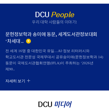
DCU
People
우리 대학 사람들의 이야기
!
문헌정보학과 송미애 동문, 세계도서관정보대회
‘차세대 ..
N
전 세계 16명 중 대한민국 유일…AI·정보 리터러시와
학교도서관 전문성 국제무대서 공유송미애(문헌정보학과 14)
동문이 국제도서관협회연맹(IFLA)이 주최하는 ‘2026년
제90..
자세히 보기
DCU
미디어