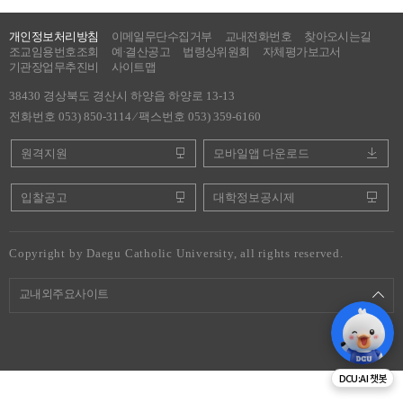
개인정보처리방침
이메일무단수집거부
교내전화번호
찾아오시는길
조교임용번호조회
예·결산공고
법령상위원회
자체평가보고서
기관장업무추진비
사이트맵
38430 경상북도 경산시 하양읍 하양로 13-13
전화번호 053) 850-3114 ⁄ 팩스번호 053) 359-6160
원격지원
모바일앱 다운로드
입찰공고
대학정보공시제
Copyright by Daegu Catholic University, all rights reserved.
교내외주요사이트
DCU:AI 챗봇