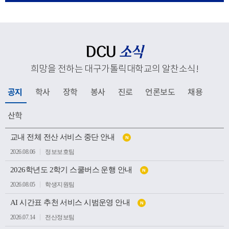
응해 추진하고 있는 교육혁신과 지역사회 연계, 국제화 전
략 등 주요 성과와 향후 발전 방향을 공유했다. 김종강 대
주교는 대학 구성원들에게 격려의 말씀을 전하고, 우리 대
학의 지속적인 발전과 구성원 모두를 위해 강복했다.이어
DCU
소식
성당과 중앙도서관, 모빌리티체험관, 기숙사, 박물관 등 효
희망을 전하는 대구가톨릭대학교의 알찬소식
!
성캠퍼스 주요 시설을 둘러보며 학생들의 교육과 생활이
이루어지는 현장을 살펴봤다. 특히 대학의 역사와 전통을
공지
학사
장학
봉사
진로
언론보도
채용
간직한 공간부터 미래 산업 인재 양성을 위한 교육시설까
지 폭넓게 방문하며 우리 대학의 교육환경과 발전상을 확
산학
인했다.이번 방문은 사랑과 봉사의 교육이념을 바탕으로
공
인재를 양성해 온 우리 대학의 교육 방향을 공유하고, 교구
교내 전체 전산 서비스 중단 안내
N
지
소
와 대학이 미래 발전을 위해 지속적으로 협력하는 뜻깊은
2026.08.06
정보보호팀
식
계기가 되었다.
목
2026학년도 2학기 스쿨버스 운행 안내
록
N
2026.08.05
학생지원팀
AI 시간표 추천 서비스 시범운영 안내
N
2026.07.14
전산정보팀