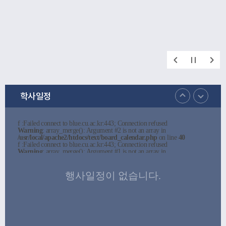
학사일정
f :Failed connect to blue.cu.ac.kr:443; Connection refused
Warning
: array_merge(): Argument #2 is not an array in
/usr/local/apache2/htdocs/text/board_calendar.php
on line
40
f :Failed connect to blue.cu.ac.kr:443; Connection refused
Warning
: array_merge(): Argument #1 is not an array in
/usr/local/apache2/htdocs/text/board_calendar.php
on line
40
f :Failed connect to blue.cu.ac.kr:443; Connection refused
Warning
: array_merge(): Argument #1 is not an array in
행사일정이 없습니다.
/usr/local/apache2/htdocs/text/board_calendar.php
on line
40