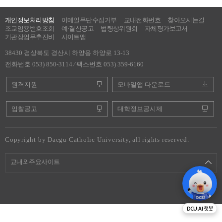
개인정보처리방침
이메일무단수집거부
교내전화번호
찾아오시는길
조교임용번호조회
예·결산공고
법령상위원회
자체평가보고서
기관장업무추진비
사이트맵
38430 경상북도 경산시 하양읍 하양로 13-13
전화번호 053) 850-3114 ⁄ 팩스번호 053) 359-6160
원격지원
모바일앱 다운로드
입찰공고
대학정보공시제
Copyright by Daegu Catholic University, all rights reserved.
교내외주요사이트
DCU:AI 챗봇