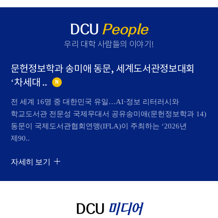
DCU
People
우리 대학 사람들의 이야기
!
문헌정보학과 송미애 동문, 세계도서관정보대회
‘차세대 ..
N
전 세계 16명 중 대한민국 유일…AI·정보 리터러시와
학교도서관 전문성 국제무대서 공유송미애(문헌정보학과 14)
동문이 국제도서관협회연맹(IFLA)이 주최하는 ‘2026년
제90..
자세히 보기
DCU
미디어