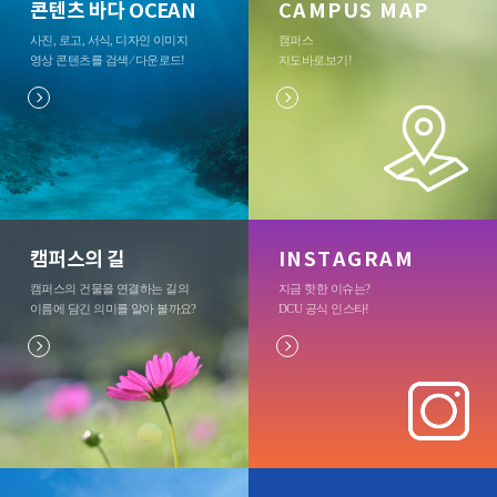
콘텐츠 바다 OCEAN
CAMPUS MAP
사진, 로고, 서식, 디자인 이미지
캠퍼스
영상 콘텐츠를 검색 ⁄ 다운로드
!
지도바로보기
!
캠퍼스의 길
INSTAGRAM
캠퍼스의 건물을 연결하는 길의
지금 핫한 이슈는?
이름에 담긴 의미를 알아 볼까요?
DCU 공식 인스타
!