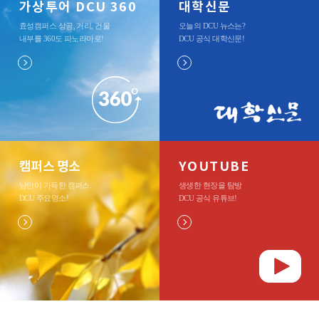
가상투어 DCU 360
대학신문
효성캠퍼스 상공, 거리, 건물
오늘의 DCU 뉴스는?
내부를 360도 파노라마로
!
DCU 공식 대학신문
!
캠퍼스 명소
YOUTUBE
낭만이 가득한 캠퍼스.
생생한 현장을 탐방
DCU 주요명소
!
DCU 공식 유튜브
!