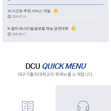
어떤 사람이 될 수 있을지.
AI 시간표 추천 서비스 개발
N
하지만 처음 마주한 강의실도,
2026-07-16
처음 건넨 인사도,
새로운 하루를 향한 발걸음도
생각보다 낯설고 서툴렀습니다.
K-컬처 페스티벌:글로벌 재능 경연대회
N
2026-06-17
그래도 괜찮습니다.
시작은 원래 조금 흔들리는 마음에서 태어나고,
아직 완성되지 않았기에
우리는 더 눈부시게 시작할 수 있으니까요.
제작 : 대구가톨릭대학교 홍보실
DCU
QUICK MENU
대구가톨릭대학교의 퀵메뉴를 소개합니다.