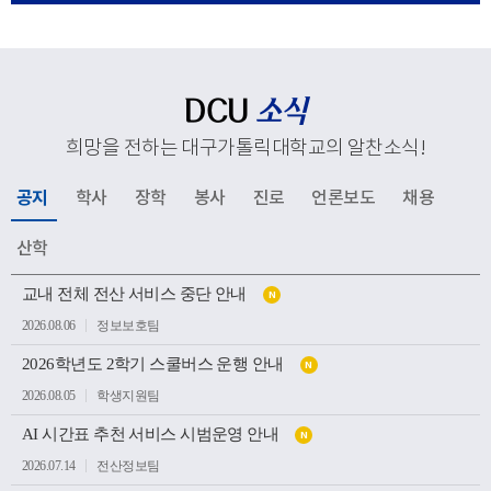
응해 추진하고 있는 교육혁신과 지역사회 연계, 국제화 전
략 등 주요 성과와 향후 발전 방향을 공유했다. 김종강 대
주교는 대학 구성원들에게 격려의 말씀을 전하고, 우리 대
학의 지속적인 발전과 구성원 모두를 위해 강복했다.이어
DCU
소식
성당과 중앙도서관, 모빌리티체험관, 기숙사, 박물관 등 효
희망을 전하는 대구가톨릭대학교의 알찬소식
!
성캠퍼스 주요 시설을 둘러보며 학생들의 교육과 생활이
이루어지는 현장을 살펴봤다. 특히 대학의 역사와 전통을
공지
학사
장학
봉사
진로
언론보도
채용
간직한 공간부터 미래 산업 인재 양성을 위한 교육시설까
지 폭넓게 방문하며 우리 대학의 교육환경과 발전상을 확
산학
인했다.이번 방문은 사랑과 봉사의 교육이념을 바탕으로
공
인재를 양성해 온 우리 대학의 교육 방향을 공유하고, 교구
교내 전체 전산 서비스 중단 안내
N
지
소
와 대학이 미래 발전을 위해 지속적으로 협력하는 뜻깊은
2026.08.06
정보보호팀
식
계기가 되었다.
목
2026학년도 2학기 스쿨버스 운행 안내
록
N
2026.08.05
학생지원팀
AI 시간표 추천 서비스 시범운영 안내
N
2026.07.14
전산정보팀