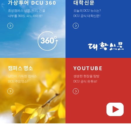
가상투어 DCU 360
대학신문
효성캠퍼스 상공, 거리, 건물
오늘의 DCU 뉴스는?
내부를 360도 파노라마로
!
DCU 공식 대학신문
!
캠퍼스 명소
YOUTUBE
낭만이 가득한 캠퍼스.
생생한 현장을 탐방
DCU 주요명소
!
DCU 공식 유튜브
!