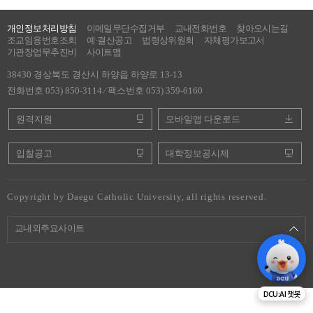
개인정보처리방침
이메일무단수집거부
교내전화번호
찾아오시는길
조교임용번호조회
예·결산공고
법령상위원회
자체평가보고서
기관장업무추진비
사이트맵
38430 경상북도 경산시 하양읍 하양로 13-13
전화번호 053) 850-3114 ⁄ 팩스번호 053) 359-6160
원격지원
모바일앱 다운로드
입찰공고
대학정보공시제
Copyright by Daegu Catholic University, all rights reserved.
교내외주요사이트
DCU:AI 챗봇