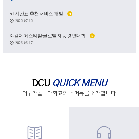
어떤 사람이 될 수 있을지.
AI 시간표 추천 서비스 개발
N
하지만 처음 마주한 강의실도,
2026-07-16
처음 건넨 인사도,
새로운 하루를 향한 발걸음도
생각보다 낯설고 서툴렀습니다.
K-컬처 페스티벌:글로벌 재능 경연대회
N
2026-06-17
그래도 괜찮습니다.
시작은 원래 조금 흔들리는 마음에서 태어나고,
아직 완성되지 않았기에
우리는 더 눈부시게 시작할 수 있으니까요.
제작 : 대구가톨릭대학교 홍보실
DCU
QUICK MENU
대구가톨릭대학교의 퀵메뉴를 소개합니다.