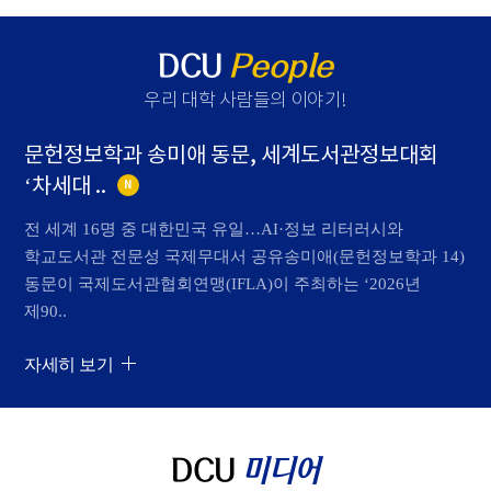
DCU
People
우리 대학 사람들의 이야기
!
문헌정보학과 송미애 동문, 세계도서관정보대회
‘차세대 ..
N
전 세계 16명 중 대한민국 유일…AI·정보 리터러시와
학교도서관 전문성 국제무대서 공유송미애(문헌정보학과 14)
동문이 국제도서관협회연맹(IFLA)이 주최하는 ‘2026년
제90..
자세히 보기
DCU
미디어