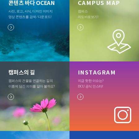
콘텐츠 바다 OCEAN
CAMPUS MAP
사진, 로고, 서식, 디자인 이미지
캠퍼스
영상 콘텐츠를 검색 ⁄ 다운로드
!
지도바로보기
!
캠퍼스의 길
INSTAGRAM
캠퍼스의 건물을 연결하는 길의
지금 핫한 이슈는?
이름에 담긴 의미를 알아 볼까요?
DCU 공식 인스타
!