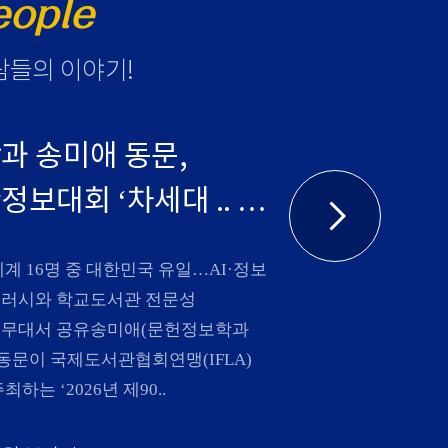
eople
람들의 이야기
!
과 송미애 동문,
보대회 ‘차세대 ..
세계 16명 중 대한민국 유일…AI·정보
러시와 학교도서관 전문성
무대서 공유송미애(문헌정보학과
) 동문이 국제도서관협회연맹(IFLA)
최하는 ‘2026년 제90..