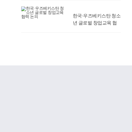
한국·우즈베키스탄 청소
년 글로벌 창업교육 협
력 논의
‘2026 FUN 온(ON)
「DCU 뿌리탐방」’ 성
료
경주성모안과의원, 우리
대학 의과대학 발전기금
1억 원 약정
AI 맞춤형 시간표 추천
서비스 시범 운영