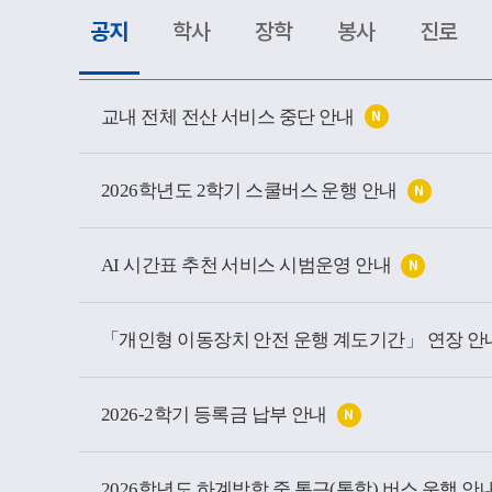
공지
학사
장학
봉사
진로
공
지
교내 전체 전산 서비스 중단 안내
N
소
식
목
록
2026학년도 2학기 스쿨버스 운행 안내
N
AI 시간표 추천 서비스 시범운영 안내
N
「개인형 이동장치 안전 운행 계도기간」 연장 안
2026-2학기 등록금 납부 안내
N
2026학년도 하계방학 중 통근(통학) 버스 운행 안