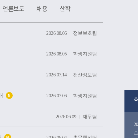
는 현장을 살펴봤다. 특히 대학의 역사와 전통을 
언론보도
채용
산학
간부터 미래 산업 인재 양성을 위한 교육시설까
방문하며 우리 대학의 교육환경과 발전상을 확
2026.08.06
정보보호팀
방문은 사랑과 봉사의 교육이념을 바탕으로 인
온 우리 대학의 교육 방향을 공유하고, 교구와 대
발전을 위해 지속적으로 협력하는 뜻깊은 계기가
2026.08.05
학생지원팀
2026.07.14
전산정보팀
내
2026.07.06
학생지원팀
N
2026.06.09
재무팀
2
내
2026.06.04
총무행정팀
N