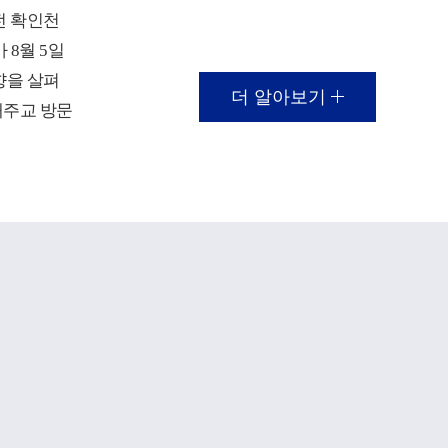
전 확인천
 8월 5일
향을 살펴
더 알아보기
대주교 방문
가 열렸다.
대학의 재
 등 주요
보고가 진
에 대응해
 전략 등
 대주교는
대학의 지
어 성당과
!
 효성캠퍼
이 이루어지