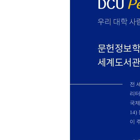
DCU
P
우리 대학 사
문헌정보학
세계도서관정
N
전 
리터
국제
14
이 주