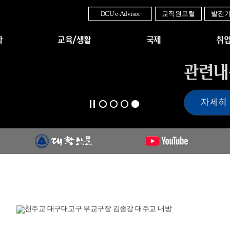
DCU e-Advisor
교직원포털
발전
학
교육/생활
국제
취업
관련내
자세히