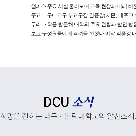
캠퍼스 주요 시설 둘러보며 교육 현장과 미래 비
주교 대구대교구 부교구장 김종강(시몬) 대주교가
우리 대학을 방문해 대학의 주요 현황과 발전 방
보고 구성원들에게 격려를 전했다.이날 김종강 
첫 일정으로 코이노니아홀에서 대학 현황 보고회
보고회는 학부와 대학원, 교직원 현황을 비롯해 
정 운영, 경상북도 앵커사업과 대학혁신지원사업
재정지원사업, 외국인 유학생 지원 현황에 대한 
행되었다.이를 통해 우리 대학이 교육환경 변화
추진하고 있는 교육혁신과 지역사회 연계, 국제화
주요 성과와 향후 발전 방향을 공유했다. 김종강
DCU
소식
대학 구성원들에게 격려의 말씀을 전하고, 우리 
희망을 전하는 대구가톨릭대학교의 알찬소식
속적인 발전과 구성원 모두를 위해 강복했다.이
중앙도서관, 모빌리티체험관, 기숙사, 박물관 등
스 주요 시설을 둘러보며 학생들의 교육과 생활