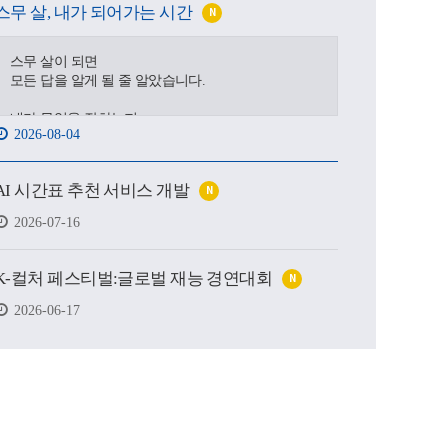
스무 살, 내가 되어가는 시간
N
스무 살이 되면
모든 답을 알게 될 줄 알았습니다.
내가 무엇을 잘하는지,
2026-08-04
어디로 가야 하는지,
어떤 사람이 될 수 있을지.
AI 시간표 추천 서비스 개발
N
하지만 처음 마주한 강의실도,
처음 건넨 인사도,
2026-07-16
새로운 하루를 향한 발걸음도
생각보다 낯설고 서툴렀습니다.
K-컬처 페스티벌:글로벌 재능 경연대회
N
그래도 괜찮습니다.
시작은 원래 조금 흔들리는 마음에서 태어나고,
2026-06-17
아직 완성되지 않았기에
우리는 더 눈부시게 시작할 수 있으니까요.
제작 : 대구가톨릭대학교 홍보실