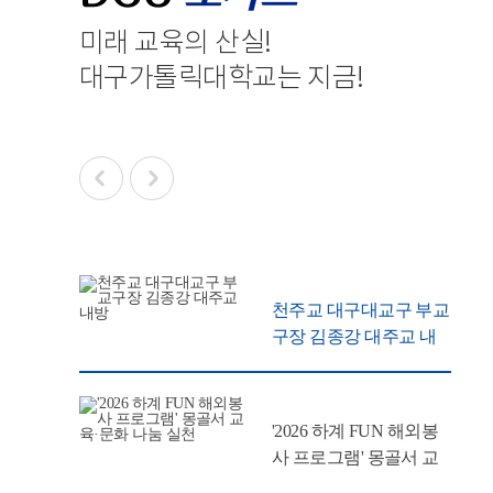
미래 교육의 산실
!
대구가톨릭대학교는 지금
!
천주교 대구대교구 부교
구장 김종강 대주교 내
방
'2026 하계 FUN 해외봉
사 프로그램' 몽골서 교
육·문화 나눔 실천