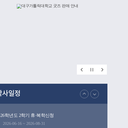
간직한 공
지 폭넓게
인했다.이번
재를 양성해
학이 미래
 되었다.
학사일정
026학년도 2학기 휴·복학신청
2026-06-16 ~ 2026-08-31