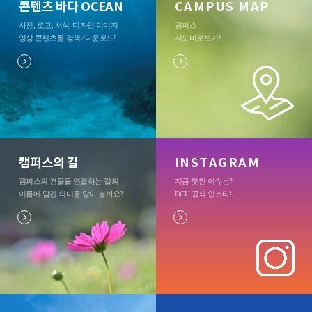
콘텐츠 바다 OCEAN
CAMPUS MAP
사진, 로고, 서식, 디자인 이미지
캠퍼스
영상 콘텐츠를 검색 ⁄ 다운로드
!
지도바로보기
!
캠퍼스의 길
INSTAGRAM
캠퍼스의 건물을 연결하는 길의
지금 핫한 이슈는?
이름에 담긴 의미를 알아 볼까요?
DCU 공식 인스타
!