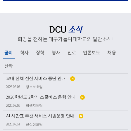
응해 추진하고 있는 교육혁신과 지역사회 연계, 국제화 전
략 등 주요 성과와 향후 발전 방향을 공유했다. 김종강 대
주교는 대학 구성원들에게 격려의 말씀을 전하고, 우리 대
학의 지속적인 발전과 구성원 모두를 위해 강복했다.이어
DCU
소식
성당과 중앙도서관, 모빌리티체험관, 기숙사, 박물관 등 효
희망을 전하는 대구가톨릭대학교의 알찬소식
!
성캠퍼스 주요 시설을 둘러보며 학생들의 교육과 생활이
이루어지는 현장을 살펴봤다. 특히 대학의 역사와 전통을
공지
학사
장학
봉사
진로
언론보도
채용
간직한 공간부터 미래 산업 인재 양성을 위한 교육시설까
지 폭넓게 방문하며 우리 대학의 교육환경과 발전상을 확
산학
인했다.이번 방문은 사랑과 봉사의 교육이념을 바탕으로
공
인재를 양성해 온 우리 대학의 교육 방향을 공유하고, 교구
교내 전체 전산 서비스 중단 안내
N
지
소
와 대학이 미래 발전을 위해 지속적으로 협력하는 뜻깊은
2026.08.06
정보보호팀
식
계기가 되었다.
목
2026학년도 2학기 스쿨버스 운행 안내
록
N
2026.08.05
학생지원팀
AI 시간표 추천 서비스 시범운영 안내
N
2026.07.14
전산정보팀