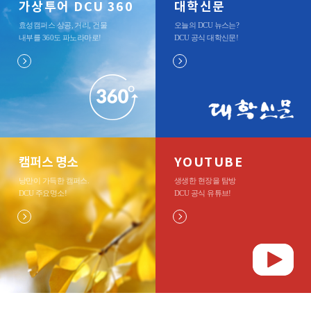
가상투어 DCU 360
대학신문
효성캠퍼스 상공, 거리, 건물
오늘의 DCU 뉴스는?
내부를 360도 파노라마로
!
DCU 공식 대학신문
!
캠퍼스 명소
YOUTUBE
낭만이 가득한 캠퍼스.
생생한 현장을 탐방
DCU 주요명소
!
DCU 공식 유튜브
!