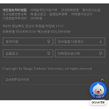
개인정보처리방침
이메일무단수집거부
교내전화번호
찾아오시는길
조교임용번호조회
예·결산공고
법령상위원회
자체평가보고서
기관장업무추진비
사이트맵
38430 경상북도 경산시 하양읍 하양로 13-13
전화번호 053) 850-3114 ⁄ 팩스번호 053) 359-6160
원격지원
모바일앱 다운로드
입찰공고
대학정보공시제
Copyright by Daegu Catholic University, all rights reserved.
교내외주요사이트
DCU:AI 챗봇