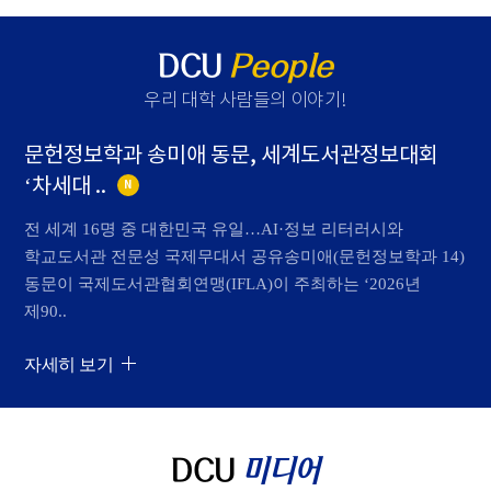
DCU
People
우리 대학 사람들의 이야기
!
문헌정보학과 송미애 동문, 세계도서관정보대회
‘차세대 ..
N
전 세계 16명 중 대한민국 유일…AI·정보 리터러시와
학교도서관 전문성 국제무대서 공유송미애(문헌정보학과 14)
동문이 국제도서관협회연맹(IFLA)이 주최하는 ‘2026년
제90..
자세히 보기
DCU
미디어