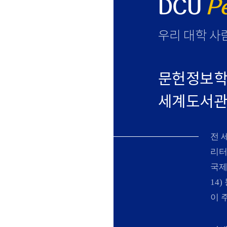
DCU
P
우리 대학 사
문헌정보학
세계도서관정
N
전 
리터
국제
14
이 주