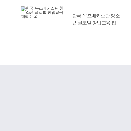
한국·우즈베키스탄 청소
년 글로벌 창업교육 협
력 논의
‘2026 FUN 온(ON)
「DCU 뿌리탐방」’ 성
료
경주성모안과의원, 우리
대학 의과대학 발전기금
1억 원 약정
AI 맞춤형 시간표 추천
서비스 시범 운영