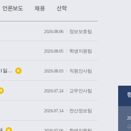
는 현장을 살펴봤다. 특히 대학의 역사와 전통을 
언론보도
채용
산학
간부터 미래 산업 인재 양성을 위한 교육시설까
방문하며 우리 대학의 교육환경과 발전상을 확
2026.08.06
정보보호팀
방문은 사랑과 봉사의 교육이념을 바탕으로 인
온 우리 대학의 교육 방향을 공유하고, 교구와 대
발전을 위해 지속적으로 협력하는 뜻깊은 계기가
2026.08.05
학생지원팀
대구가톨릭대학교 행정지원직 직원 채용 공고(9월1일부)
2026.08.03
직원인사팀
N
2026.07.24
교무인사팀
N
2026.07.14
전산정보팀
2
내
2026.07.06
학생지원팀
N