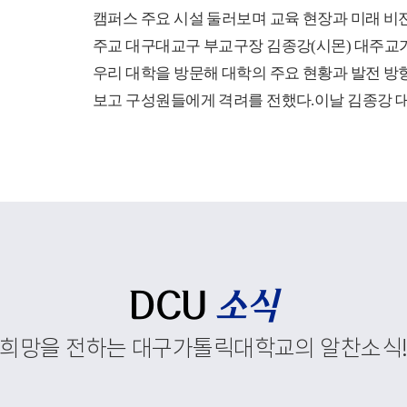
캠퍼스 주요 시설 둘러보며 교육 현장과 미래 비
주교 대구대교구 부교구장 김종강(시몬) 대주교가
우리 대학을 방문해 대학의 주요 현황과 발전 방
보고 구성원들에게 격려를 전했다.이날 김종강 
첫 일정으로 코이노니아홀에서 대학 현황 보고회
보고회는 학부와 대학원, 교직원 현황을 비롯해 
정 운영, 경상북도 앵커사업과 대학혁신지원사업
재정지원사업, 외국인 유학생 지원 현황에 대한 
행되었다.이를 통해 우리 대학이 교육환경 변화
추진하고 있는 교육혁신과 지역사회 연계, 국제화
주요 성과와 향후 발전 방향을 공유했다. 김종강
DCU
소식
대학 구성원들에게 격려의 말씀을 전하고, 우리 
희망을 전하는 대구가톨릭대학교의 알찬소식
속적인 발전과 구성원 모두를 위해 강복했다.이
중앙도서관, 모빌리티체험관, 기숙사, 박물관 등
스 주요 시설을 둘러보며 학생들의 교육과 생활