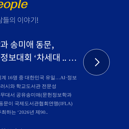
eople
람들의 이야기
!
과 송미애 동문,
보대회 ‘차세대 ..
세계 16명 중 대한민국 유일…AI·정보
러시와 학교도서관 전문성
무대서 공유송미애(문헌정보학과
) 동문이 국제도서관협회연맹(IFLA)
최하는 ‘2026년 제90..