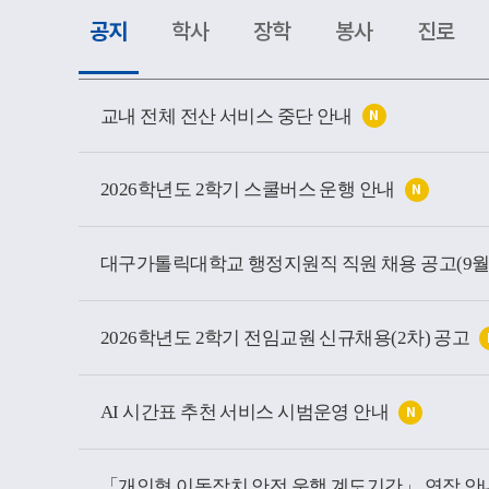
공지
학사
장학
봉사
진로
공
지
교내 전체 전산 서비스 중단 안내
N
소
식
목
록
2026학년도 2학기 스쿨버스 운행 안내
N
2026학년도 2학기 전임교원 신규채용(2차) 공고
AI 시간표 추천 서비스 시범운영 안내
N
「개인형 이동장치 안전 운행 계도기간」 연장 안