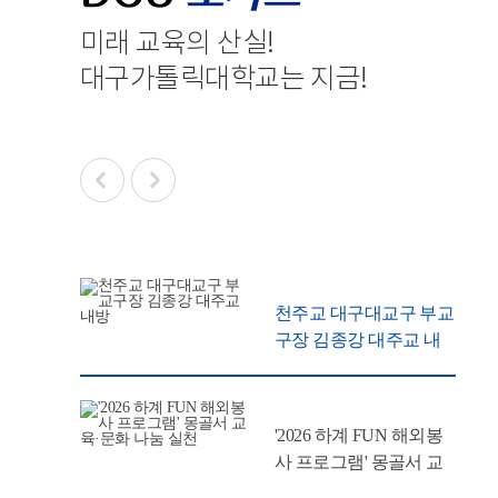
미래 교육의 산실
!
대구가톨릭대학교는 지금
!
천주교 대구대교구 부교
구장 김종강 대주교 내
방
'2026 하계 FUN 해외봉
사 프로그램' 몽골서 교
육·문화 나눔 실천