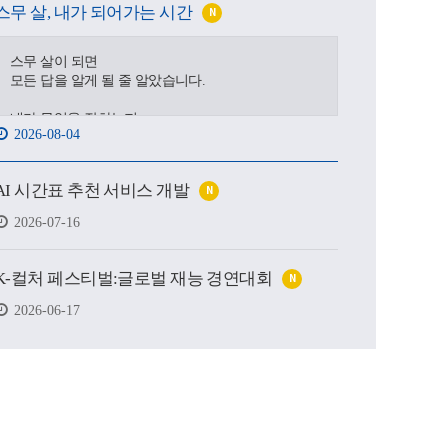
스무 살, 내가 되어가는 시간
N
스무 살이 되면
모든 답을 알게 될 줄 알았습니다.
내가 무엇을 잘하는지,
2026-08-04
어디로 가야 하는지,
어떤 사람이 될 수 있을지.
AI 시간표 추천 서비스 개발
N
하지만 처음 마주한 강의실도,
처음 건넨 인사도,
2026-07-16
새로운 하루를 향한 발걸음도
생각보다 낯설고 서툴렀습니다.
K-컬처 페스티벌:글로벌 재능 경연대회
N
그래도 괜찮습니다.
시작은 원래 조금 흔들리는 마음에서 태어나고,
2026-06-17
아직 완성되지 않았기에
우리는 더 눈부시게 시작할 수 있으니까요.
제작 : 대구가톨릭대학교 홍보실