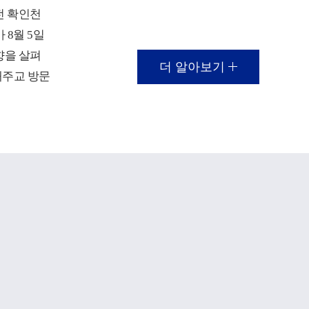
전 확인천
 8월 5일
향을 살펴
더 알아보기
대주교 방문
가 열렸다.
대학의 재
 등 주요
보고가 진
에 대응해
 전략 등
 대주교는
대학의 지
어 성당과
!
 효성캠퍼
이 이루어지