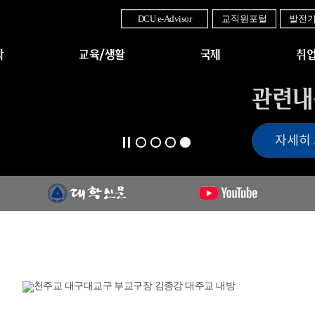
DCU e-Advisor
교직원포털
발전
학
교육/생활
국제
취업
관련내
자세히