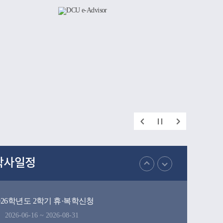
간직한 공
지 폭넓게
인했다.이번
재를 양성해
학이 미래
 되었다.
학사일정
026학년도 2학기 휴·복학신청
2026-06-16 ~ 2026-08-31